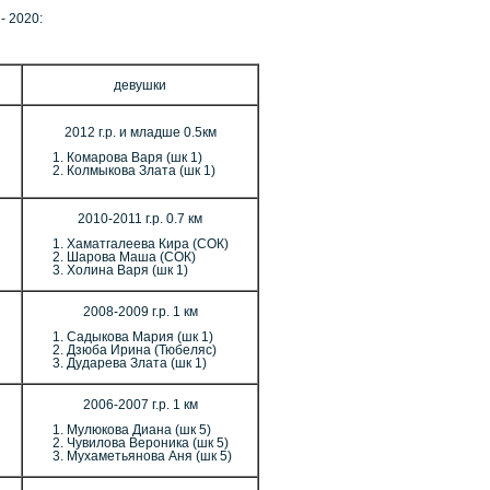
- 2020:
девушки
2012 г.р. и младше 0.5км
Комарова Варя (шк 1)
Колмыкова Злата (шк 1)
2010-2011 г.р. 0.7 км
Хаматгалеева Кира (СОК)
Шарова Маша (СОК)
Холина Варя (шк 1)
2008-2009 г.р. 1 км
Садыкова Мария (шк 1)
Дзюба Ирина (Тюбеляс)
Дударева Злата (шк 1)
2006-2007 г.р. 1 км
Мулюкова Диана (шк 5)
Чувилова Вероника (шк 5)
Мухаметьянова Аня (шк 5)