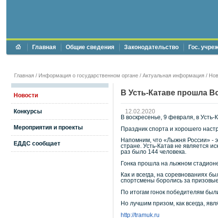
Главная
Общие сведения
Законодательство
Гос. учре
Главная
/
Информация о государственном органе
/
Актуальная информация
/
Нов
В Усть-Катаве прошла В
Новости
Конкурсы
12.02.2020
В воскресенье, 9 февраля, в Усть
Мероприятия и проекты
Праздник спорта и хорошего настр
Напомним, что «Лыжня России» - э
ЕДДС сообщает
стране. Усть-Катав не является и
раз было 144 человека.
Гонка прошла на лыжном стадионе
Как и всегда, на соревнованиях б
спортсмены боролись за призовые м
По итогам гонок победителям был
Но лучшим призом, как всегда, яв
http://tramuk.ru