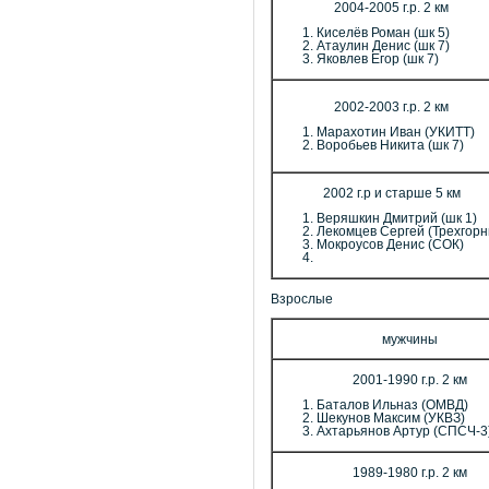
2004-2005 г.р. 2 км
Киселёв Роман (шк 5)
Атаулин Денис (шк 7)
Яковлев Егор (шк 7)
2002-2003 г.р. 2 км
Марахотин Иван (УКИТТ)
Воробьев Никита (шк 7)
2002 г.р и старше 5 км
Веряшкин Дмитрий (шк 1)
Лекомцев Сергей (Трехгор
Мокроусов Денис (СОК)
Взрослые
мужчины
2001-1990 г.р. 2 км
Баталов Ильназ (ОМВД)
Шекунов Максим (УКВЗ)
Ахтарьянов Артур (СПСЧ-3
1989-1980 г.р. 2 км