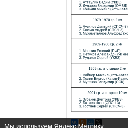
Аттаулин Вадим (УКВЗ)
Дударев Владимир (ОМВД)
Конькин Михаил (Усть-Ката
1979-1970 г.р 2 км
Чувилов Дмитрий (СПСЧ-3)
Басько Андрей (СПСЧ-3)
Мухаметьянов Альфред (Ус
1969-1960 г.р. 2 км
Машкин Евгений (ПФР)
Петухов Александр (У-К не
Рудаков Сергей (УКВЗ)
1959 г.р. и старше 2 км
Вайнер Михаил (Усть-Катав
Холин Виктор (Катав-Ивано
Муляков Владимир (СОК)
2001 г.р. и старше 10 км
Зубаков Дмитрий (УКВЗ)
Батяев Иван (СПСЧ-3)
Гостяев Сергей (СПСЧ-3)
Мы используем Яндекс Метрику