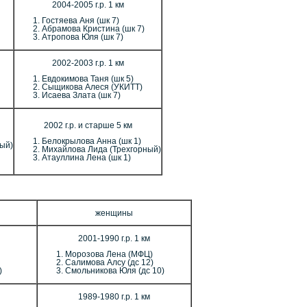
2004-2005 г.р. 1 км
Гостяева Аня (шк 7)
Абрамова Кристина (шк 7)
Атропова Юля (шк 7)
2002-2003 г.р. 1 км
Евдокимова Таня (шк 5)
Сыщикова Алеся (УКИТТ)
Исаева Злата (шк 7)
2002 г.р. и старше 5 км
Белокрылова Анна (шк 1)
ный)
Михайлова Лида (Трехгорный)
Атауллина Лена (шк 1)
женщины
2001-1990 г.р. 1 км
Морозова Лена (МФЦ)
Салимова Алсу (дс 12)
)
Смольникова Юля (дс 10)
1989-1980 г.р. 1 км