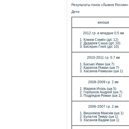
Результаты гонок «Лыжня России» 
Дети
юноши
2012 г.р. и младше 0.5 км
Клюев Семён (д/с 12)
Дударев Саша (д/с 10)
Бисярин Глеб (д/с 10)
2010-2011 г.р. 0.7 км
Басько Иван (шк 7)
Карипов Роман (шк 7)
Хасанов Рамазан (шк 1)
2008-2009 г.р. 2 км
Марков Игорь (шк 5)
Горбунов Андрей (шк 7)
Подрядов Роман (шк 1)
2006-2007 г.р. 2 км
Вишняков Максим (шк 1)
Булатов Тимур (шк 1)
Хасанов Вадим (шк 1)