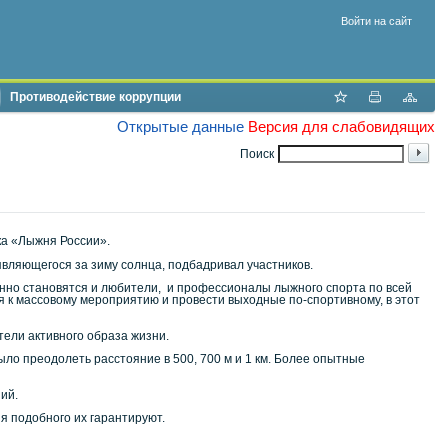
Войти на сайт
Противодействие коррупции
Открытые данные
Версия для слабовидящих
Поиск
ка «Лыжня России».
оявляющегося за зиму солнца, подбадривал участников.
ионно становятся и любители, и профессионалы лыжного спорта по всей
ся к массовому мероприятию и провести выходные по-спортивному, в этот
ели активного образа жизни.
ыло преодолеть расстояние в 500, 700 м и 1 км. Более опытные
ий.
я подобного их гарантируют.