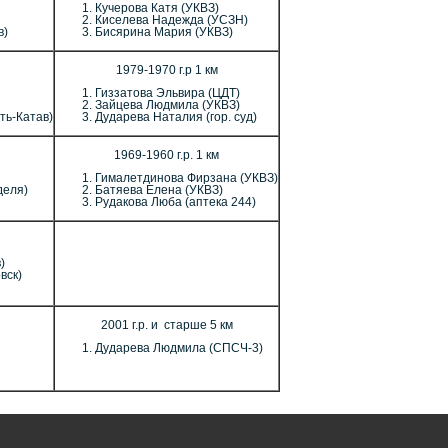
Кучерова Катя (УКВЗ)
Киселева Надежда (УСЗН)
в)
Бисярина Мария (УКВЗ)
1979-1970 г.р 1 км
Гиззатова Эльвира (ЦДТ)
Зайцева Людмила (УКВЗ)
ть-Катав)
Дударева Наталия (гор. суд)
1969-1960 г.р. 1 км
Гималетдинова Фирзана (УКВЗ)
деля)
Батяева Елена (УКВЗ)
Рудакова Люба (аптека 244)
)
вск)
2001 г.р. и старше 5 км
Дударева Людмила (СПСЧ-3)