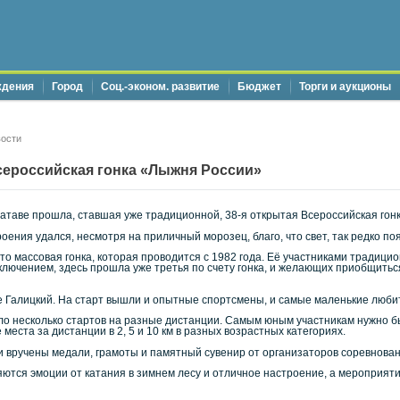
ждения
Город
Соц.-эконом. развитие
Бюджет
Торги и аукционы
ости
сероссийская гонка «Лыжня России»
-Катаве прошла, ставшая уже традиционной, 38-я открытая Всероссийская гон
оения удался, несмотря на приличный морозец, благо, что свет, так редко п
то массовая гонка, которая проводится с 1982 года. Её участниками традиц
сключением, здесь прошла уже третья по счету гонка, и желающих приобщить
 Галицкий. На старт вышли и опытные спортсмены, и самые маленькие любит
ыло несколько стартов на разные дистанции. Самым юным участникам нужно б
еста за дистанции в 2, 5 и 10 км в разных возрастных категориях.
и вручены медали, грамоты и памятный сувенир от организаторов соревнован
ляются эмоции от катания в зимнем лесу и отличное настроение, а мероприяти