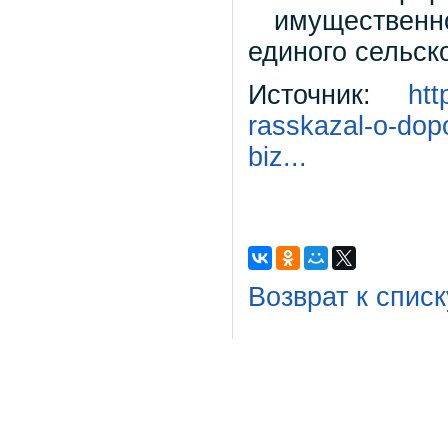
имущественно
единого сельск
Источник:
htt
rasskazal-o-dop
biz...
Возврат к списк