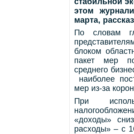
стабильной эк
этом журнали
марта, расска
По словам г
представителя
блоком областн
пакет мер по
среднего бизне
наиболее пост
мер из-за коро
При исполь
налогообложен
«доходы» сни
расходы» – с 