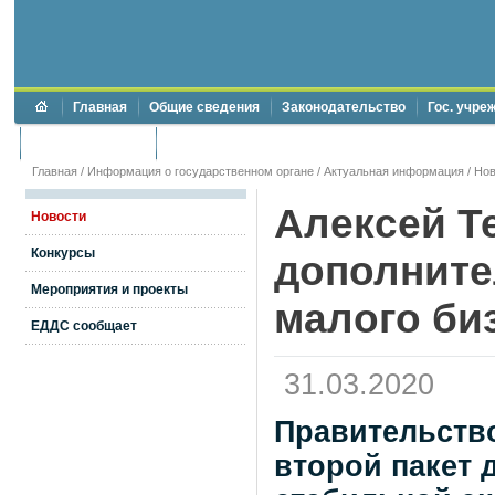
Главная
Общие сведения
Законодательство
Гос. учре
Торги и аукционы
Противодействие коррупции
Главная
/
Информация о государственном органе
/
Актуальная информация
/
Нов
Алексей Т
Новости
Конкурсы
дополните
Мероприятия и проекты
малого би
ЕДДС сообщает
31.03.2020
Правительств
второй пакет