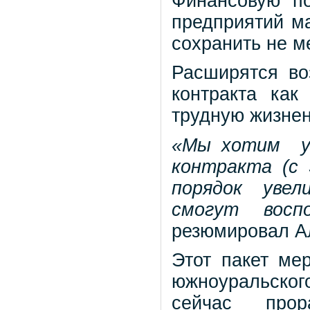
Финансовую п
предприятий ма
сохранить не м
Расширятся во
контракта ка
трудную жизне
«Мы хотим ув
контракта (с 
порядок увел
смогут восп
резюмировал А
Этот пакет ме
южноуральског
сейчас прор