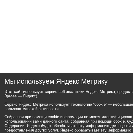
Мы используем Яндекс Метрику
Этот сайт использует сервис веб-аналитики Яндекс Метрика, предос
(далее — Яндекс).
Сервис Яндекс Метрика использует технологию “cookie” — небольши
пользовательской активности.
Собранная при помощи cookie информация не может идентифицироват
использовании вами данного сайта, собранная при помощи cookie, бу
Федерации. Яндекс будет обрабатывать эту информацию для оценки ис
предоставления других услуг. Яндекс обрабатывает эту информацию 