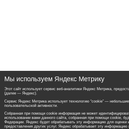
Мы используем Яндекс Метрику
Этот сайт использует сервис веб-аналитики Яндекс Метрика, предос
(далее — Яндекс).
Сервис Яндекс Метрика использует технологию “cookie” — небольши
пользовательской активности.
Собранная при помощи cookie информация не может идентифицироват
использовании вами данного сайта, собранная при помощи cookie, бу
Федерации. Яндекс будет обрабатывать эту информацию для оценки ис
предоставления других услуг. Яндекс обрабатывает эту информацию 