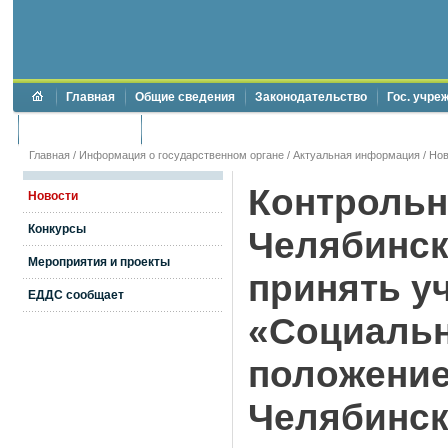
Главная
Общие сведения
Законодательство
Гос. учре
Торги и аукционы
Противодействие коррупции
Главная
/
Информация о государственном органе
/
Актуальная информация
/
Нов
Контрольн
Новости
Конкурсы
Челябинск
Мероприятия и проекты
принять у
ЕДДС сообщает
«Социальн
положение
Челябинск