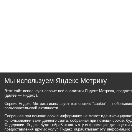
Мы используем Яндекс Метрику
Этот сайт использует сервис веб-аналитики Яндекс Метрика, предос
(далее — Яндекс).
Сервис Яндекс Метрика использует технологию “cookie” — небольши
пользовательской активности.
Собранная при помощи cookie информация не может идентифицироват
использовании вами данного сайта, собранная при помощи cookie, бу
Федерации. Яндекс будет обрабатывать эту информацию для оценки ис
предоставления других услуг. Яндекс обрабатывает эту информацию 