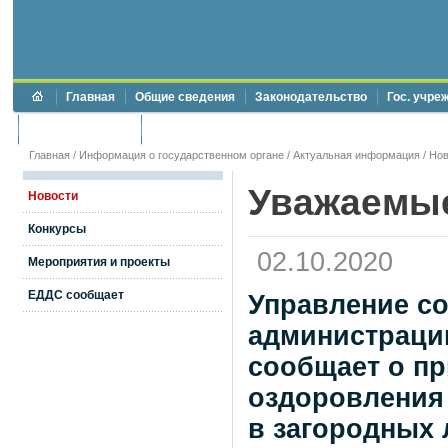
Главная
Общие сведения
Законодательство
Гос. учре
Торги и аукционы
Противодействие коррупции
Главная
/
Информация о государственном органе
/
Актуальная информация
/
Нов
Уважаемые
Новости
Конкурсы
02.10.2020
Мероприятия и проекты
ЕДДС сообщает
Управление с
администрации
сообщает о пр
оздоровления 
в загородных 