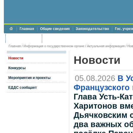
Главная
Общие сведения
Законодательство
Гос. учре
Торги и аукционы
Противодействие коррупции
Главная
/
Информация о государственном органе
/
Актуальная информация
/
Нов
Новости
Новости
Конкурсы
05.08.2026
В У
Мероприятия и проекты
Французского 
ЕДДС сообщает
Глава Усть-Ка
Харитонов вме
Дьячковским с
два важных об