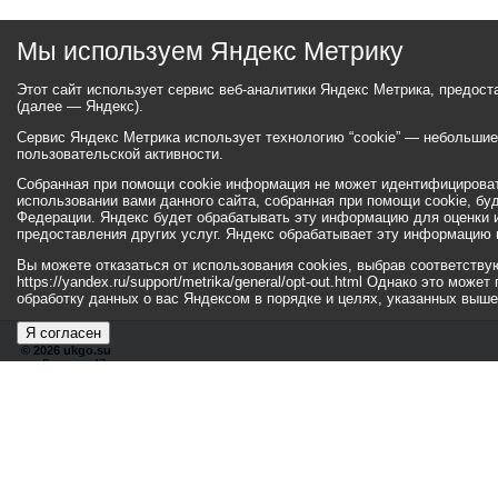
Мы используем Яндекс Метрику
Этот сайт использует сервис веб-аналитики Яндекс Метрика, предос
(далее — Яндекс).
Сервис Яндекс Метрика использует технологию “cookie” — небольши
пользовательской активности.
Собранная при помощи cookie информация не может идентифицироват
использовании вами данного сайта, собранная при помощи cookie, бу
Федерации. Яндекс будет обрабатывать эту информацию для оценки ис
предоставления других услуг. Яндекс обрабатывает эту информацию 
Вы можете отказаться от использования cookies, выбрав соответств
https://yandex.ru/support/metrika/general/opt-out.html Однако это мо
обработку данных о вас Яндексом в порядке и целях, указанных выше
Я согласен
© 2026 ukgo.su
ул. Ленина, 47а
тел.: +7 (351-67) 2-52-34
Эл. почта:
adm-pressa@yandex.ru
© 2001-2010 «Би
Хиты
110390431
112620
Посетители
29531289
55560
192