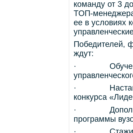
команду от 3 до
ТОП-менеджера
ее в условиях 
управленчески
Победителей, ф
ждут:
· Обучение 
управленческог
· Наставниче
конкурса «Лиде
· Дополнител
программы вузо
· Стажировка