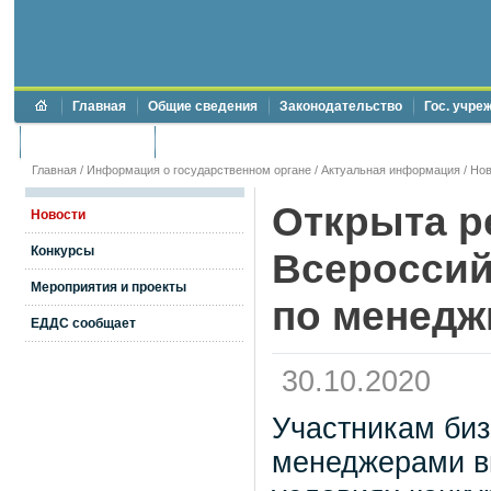
Главная
Общие сведения
Законодательство
Гос. учре
Торги и аукционы
Противодействие коррупции
Главная
/
Информация о государственном органе
/
Актуальная информация
/
Нов
Открыта р
Новости
Конкурсы
Всероссий
Мероприятия и проекты
по менедж
ЕДДС сообщает
30.10.2020
Участникам биз
менеджерами ви