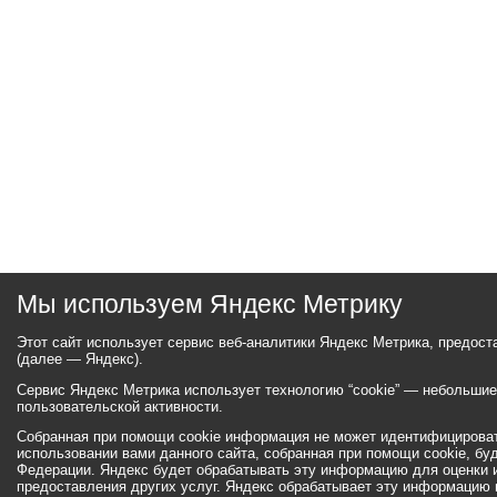
Мы используем Яндекс Метрику
Этот сайт использует сервис веб-аналитики Яндекс Метрика, предос
(далее — Яндекс).
Сервис Яндекс Метрика использует технологию “cookie” — небольши
пользовательской активности.
Собранная при помощи cookie информация не может идентифицироват
использовании вами данного сайта, собранная при помощи cookie, бу
Федерации. Яндекс будет обрабатывать эту информацию для оценки ис
предоставления других услуг. Яндекс обрабатывает эту информацию 