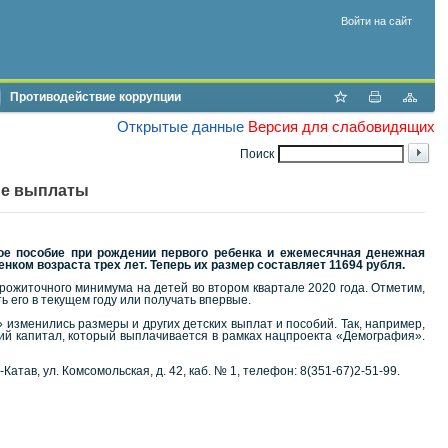
Войти на сайт
Противодействие коррупции
Открытые данные
Версия для слабовидящих
Поиск
ые выплаты
ое пособие при рождении первого ребенка и ежемесячная денежная
нком возраста трех лет.
Теперь их размер составляет 11694 рубля.
прожиточного минимума на детей во втором квартале 2020 года. Отметим,
ь его в текущем году или получать впервые.
изменились размеры и других детских выплат и пособий. Так, например,
ий капитал, который выплачивается в рамках нацпроекта «Демография».
атав, ул. Комсомольская, д. 42, каб. № 1, телефон: 8(351-67)2-51-99.