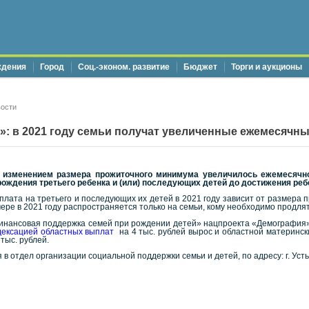
ждения
Город
Соц.-эконом. развитие
Бюджет
Торги и аукционы
ости
»: в 2021 году семьи получат увеличенные ежемесячн
 с изменением размера прожиточного минимума увеличилось ежемесячн
рождения третьего ребенка и (или) последующих детей до достижения ребе
лата на третьего и последующих их детей в 2021 году зависит от размера 
ере в 2021 году распространяется только на семьи, кому необходимо продлят
Финансовая поддержка семей при рождении детей» нацпроекта «Демография» 
ндексацией областных выплат
на 4 тыс. рублей вырос и областной материнск
тыс. рублей.
в отдел организации социальной поддержки семьи и детей, по адресу: г. Усть-К