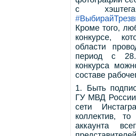
с хэшт
#ВыбирайТрезв
Кроме того, лю
конкурсе, ко
области пров
период с 28.
конкурса можн
составе рабоче
1. Быть подпи
ГУ МВД России
сети Инстагр
коллектив, то
аккаунта вс
представителей