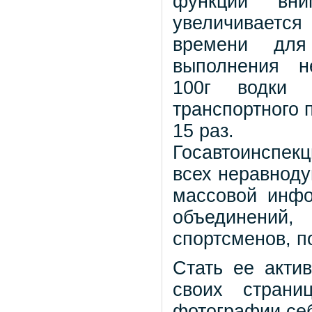
функции вни
увеличиваетс
времени для
выполнения н
100г водки у
транспортного п
15 раз.
Госавтоинспе
всех неравноду
массовой инф
объединений
спортсменов, п
Стать ее акти
своих стран
фотографии себ