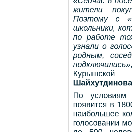
«Сейчас в пос
жители поку
Поэтому с «
школьники, ко
по работе то
узнали о голос
родным, сосе
подключились»
Курышской
Шайхутдинов
По условиям 
появится в 180
наибольшее кол
голосовании мо
до 500 челов