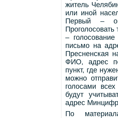
житель Челябин
или иной насе
Первый – о
Проголосовать 
– голосование
письмо на адр
Пресненская на
ФИО, адрес п
пункт, где нуж
можно отправит
голосами всех
будут учитыва
адрес Минцифры
По материал