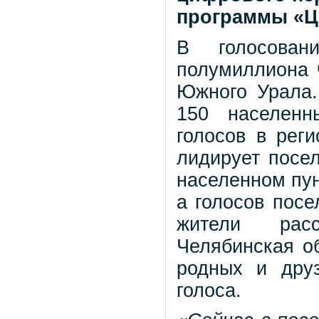
программы «Ц
В голосован
полумиллиона ч
Южного Урала.
150 населенн
голосов в рег
лидирует посе
населенном пун
а голосов посе
жители расс
Челябинская об
родных и друз
голоса.