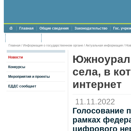
Главная
Общие сведения
Законодательство
Гос. учре
Торги и аукционы
Противодействие коррупции
Главная
/
Информация о государственном органе
/
Актуальная информация
/
Нов
Южноурал
Новости
Конкурсы
села, в ко
Мероприятия и проекты
интернет
ЕДДС сообщает
11.11.2022
Голосование п
рамках федера
цифрового не