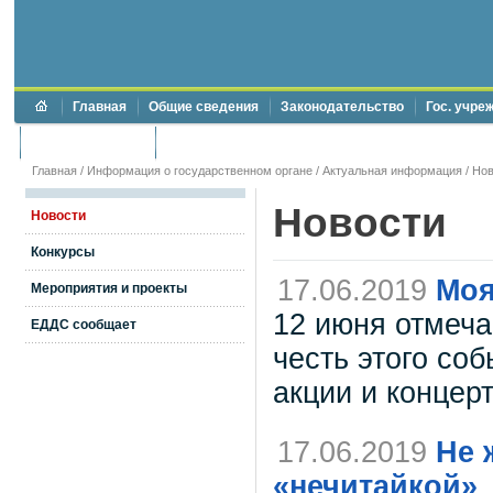
Главная
Общие сведения
Законодательство
Гос. учре
Торги и аукционы
Противодействие коррупции
Главная
/
Информация о государственном органе
/
Актуальная информация
/
Нов
Новости
Новости
Конкурсы
17.06.2019
Моя
Мероприятия и проекты
12 июня отмеча
ЕДДС сообщает
честь этого со
акции и концер
17.06.2019
Не 
«нечитайкой»