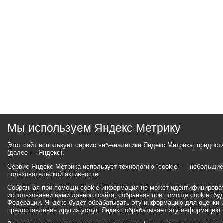
Мы используем Яндекс Метрику
Этот сайт использует сервис веб-аналитики Яндекс Метрика, предос
(далее — Яндекс).
Сервис Яндекс Метрика использует технологию “cookie” — небольши
пользовательской активности.
Собранная при помощи cookie информация не может идентифицироват
использовании вами данного сайта, собранная при помощи cookie, бу
Федерации. Яндекс будет обрабатывать эту информацию для оценки ис
предоставления других услуг. Яндекс обрабатывает эту информацию 