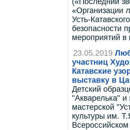
(«Последний зв
«Организации л
Усть-Катавског
безопасности п
мероприятий в 
23.05.2019
Люб
участниц Худо
Катавские узо
выставку в Ц
Детский образц
"Акварелька" и
мастерской "Ус
культуры им. Т
Всероссийском 