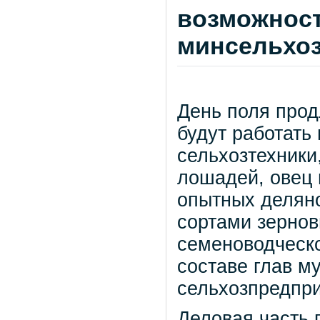
возможност
минсельхоз
День поля прод
будут работать
сельхозтехники
лошадей, овец 
опытных делян
сортами зернов
семеноводческо
составе глав м
сельхозпредпри
Деловая часть 