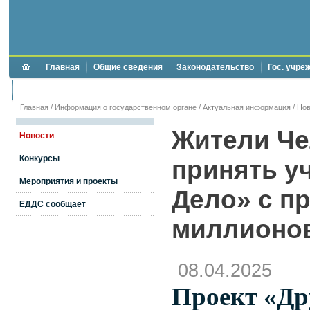
Главная
Общие сведения
Законодательство
Гос. учре
Торги и аукционы
Противодействие коррупции
Главная
/
Информация о государственном органе
/
Актуальная информация
/
Нов
Жители Че
Новости
Конкурсы
принять уч
Мероприятия и проекты
Дело» с п
ЕДДС сообщает
миллионо
08.04.2025
Проект «Др