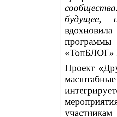
сообщества.
будущее,
вдохновил
программ
«ТопБЛОГ»
Проект «Дру
масштабные
интегриру
мероприятия
участник