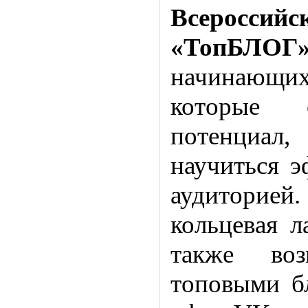
Всеро
«ТопБЛОГ
начинающих 
которые 
потенциал
научиться э
аудиторие
кольцевая л
также воз
топовыми бл