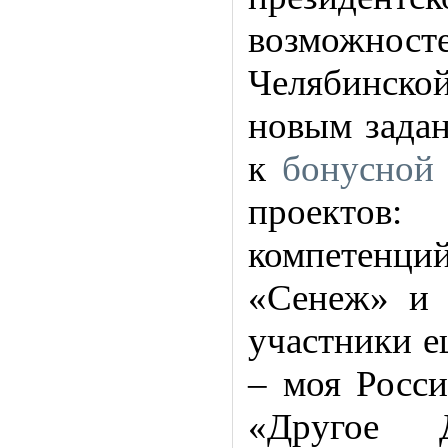
возможносте
Челябинско
новым задан
к
бонусной
проектов:
компетенц
«Сенеж» и 
участники е
– моя Росс
«Другое 