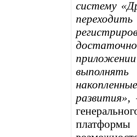
систему
«
Д
переход
регистриров
достаточн
приложении
выполнять
накопленн
развития»,
–
генерально
платфор