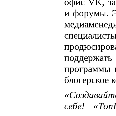
офис VK, з
и форумы. Э
медиамене
специал
продюсиро
поддержа
программы 
блогерское 
«Создавайт
себе! «То