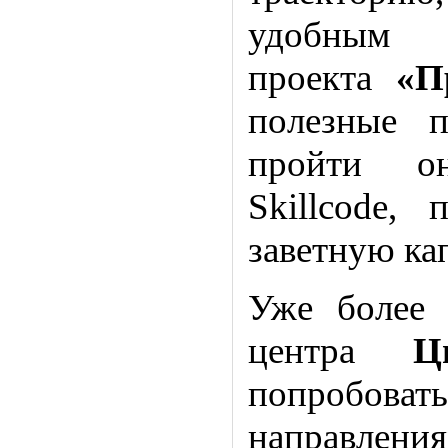
удобн
проекта
«П
полезные п
пройти он
Skillcode,
заветную ка
Уже более 
центра
Ц
попробоват
направления