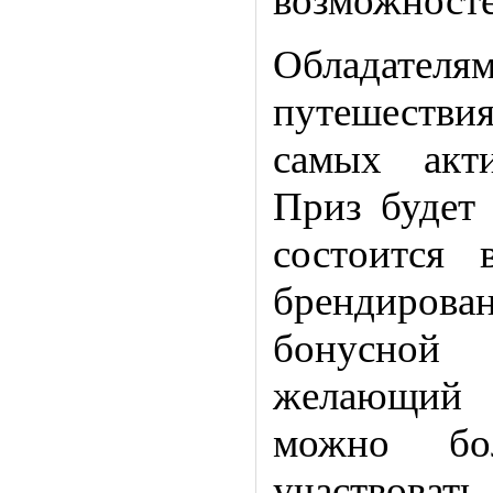
возможност
Обладателям
путешестви
самых акт
Приз будет 
состоится
брендиро
бонусной
желающий 
можно бо
участвоват