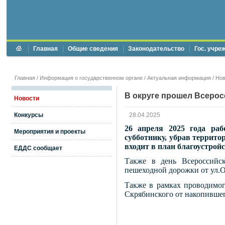
Главная
Общие сведения
Законодательство
Гос. учре
Главная
/
Информация о государственном органе
/
Актуальная информация
/
Нов
В округе прошел Всерос
Новости
Конкурсы
28.04.2025
26 апреля 2025 года ра
Мероприятия и проекты
субботнику, убрав террит
входит в план благоустро
ЕДДС сообщает
Также в день Всероссийс
пешеходной дорожки от ул.О
Также в рамках проводимог
Скрябинского от накопившег