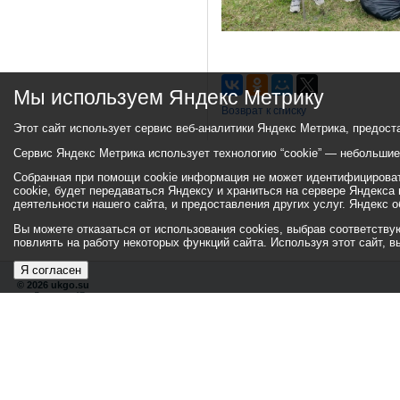
Мы используем Яндекс Метрику
Возврат к списку
Этот сайт использует сервис веб-аналитики Яндекс Метрика, предост
Сервис Яндекс Метрика использует технологию “cookie” — небольши
Собранная при помощи cookie информация не может идентифицировать
cookie, будет передаваться Яндексу и храниться на сервере Яндекса
деятельности нашего сайта, и предоставления других услуг. Яндекс
Вы можете отказаться от использования cookies, выбрав соответствующ
повлиять на работу некоторых функций сайта. Используя этот сайт, 
Я согласен
© 2026 ukgo.su
ул. Ленина, 47а
тел.: +7 (351-67) 2-52-34
Эл. почта:
adm-pressa@yandex.ru
Хиты
110344979
67168
Посетители
29521418
45679
307