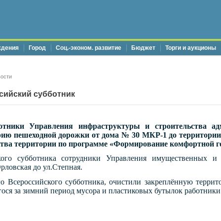
ждения
Город
Соц.-эконом. развитие
Бюджет
Торги и аукционы
ости
сийский субботник
ботники Управления инфраструктуры и строительства а
орию пешеходной дорожки от дома № 30 МКР-1 до территори
йства территории по программе «Формирование комфортной г
кого субботника сотрудники Управления имущественных и
рловская до ул.Степная.
о Всероссийского субботника, очистили закреплённую терри
ося за зимний период мусора и пластиковых бутылок работники