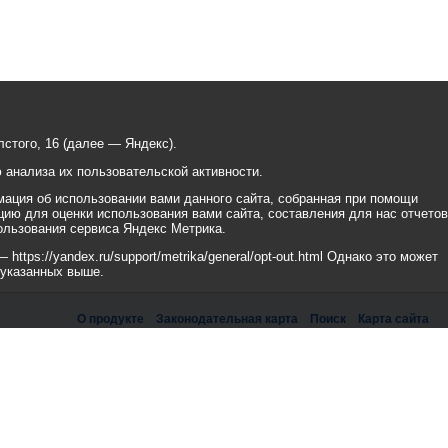
стого, 16 (далее — Яндекс).
анализа их пользовательской активности.
ация об использовании вами данного сайта, собранная при помощи
цию для оценки использования вами сайта, составления для нас отчетов
ользования сервиса Яндекс Метрика.
tps://yandex.ru/support/metrika/general/opt-out.html Однако это может
 указанных выше.
О продукте
Законодательная карта
Поиск
Карта сайта
рикс» Работает на
«1С-БИТРИКС: Официальный сайт государственной организации»