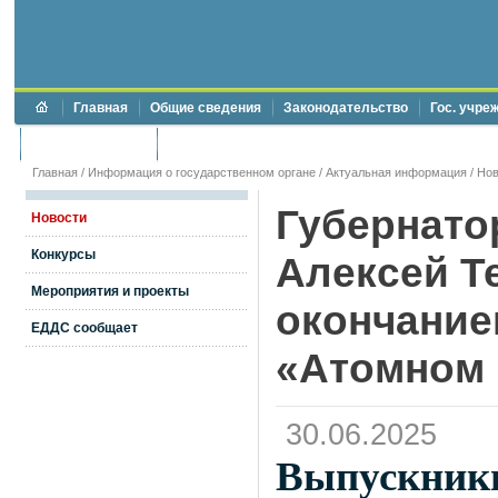
Главная
Общие сведения
Законодательство
Гос. учре
Торги и аукционы
Противодействие коррупции
Главная
/
Информация о государственном органе
/
Актуальная информация
/
Нов
Губернато
Новости
Конкурсы
Алексей Т
Мероприятия и проекты
окончание
ЕДДС сообщает
«Атомном
30.06.2025
Выпускники