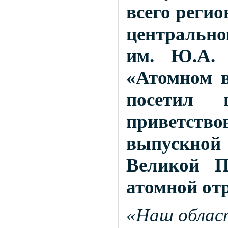
всего регио
центральн
им. Ю.А. 
«Атомном в
посетил 
приветствов
выпускной
Великой П
атомной отр
«Наш облас