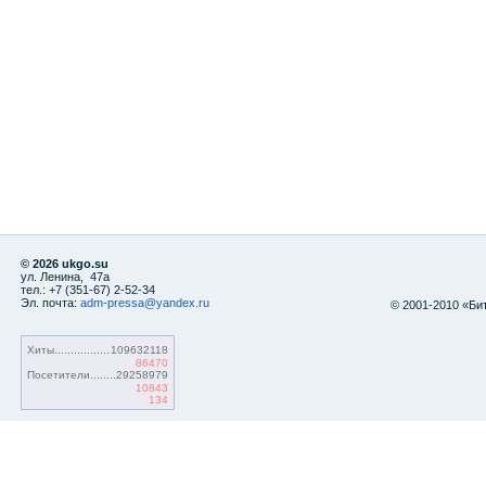
© 2026 ukgo.su
ул. Ленина, 47а
тел.: +7 (351-67) 2-52-34
Эл. почта:
adm-pressa@yandex.ru
© 2001-2010 «Би
Хиты
109632118
86470
Посетители
29258979
10843
134