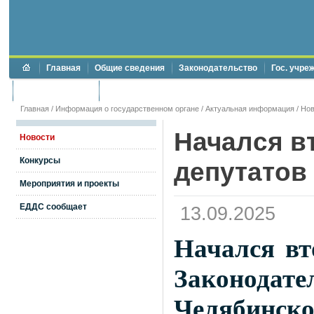
Главная
Общие сведения
Законодательство
Гос. учре
Торги и аукционы
Противодействие коррупции
Главная
/
Информация о государственном органе
/
Актуальная информация
/
Нов
Начался в
Новости
Конкурсы
депутатов
Мероприятия и проекты
ЕДДС сообщает
13.09.2025
Начался вт
Законод
Челябинско