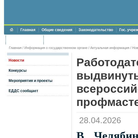
Главная
Общие сведения
Законодательство
Гос. учре
Торги и аукционы
Противодействие коррупции
Главная
/
Информация о государственном органе
/
Актуальная информация
/
Нов
Работодат
Новости
Конкурсы
выдвинуть
Мероприятия и проекты
всероссий
ЕДДС сообщает
профмаст
28.04.2026
В Челябин