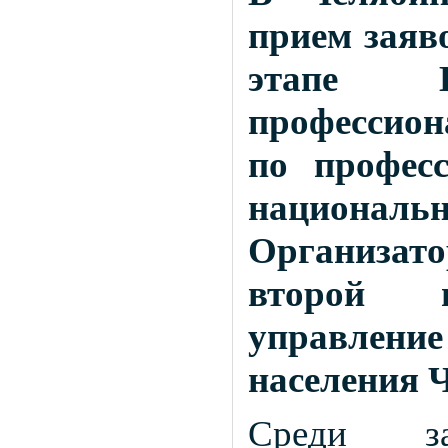
прием заяв
этапе Вс
профессион
по профес
национал
Организато
второй 
управлен
населения 
Среди за