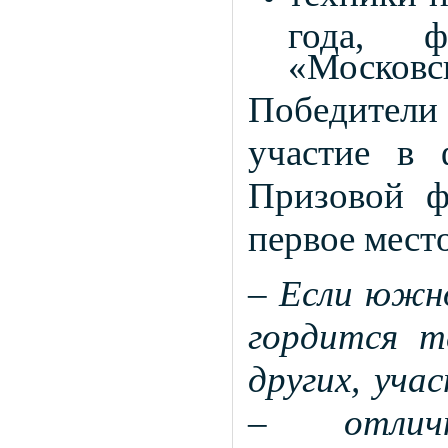
года, 
«Московс
Победители
участие в 
Призовой ф
первое мест
–
Если южн
гордится т
других, уча
– отлич