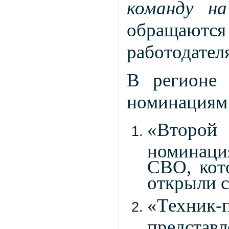
команду на
обраща
работодател
В регионе 
номинациям
«Второ
номинац
СВО, кот
открыли с
«Техни
представ