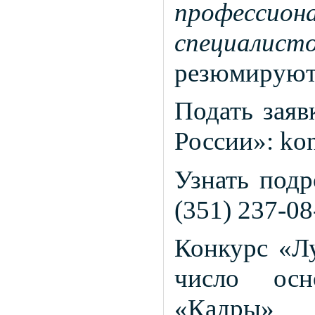
профессион
специалис
резюмирую
Подать заяв
России»: kon
Узнать подр
(351) 237-08
Конкурс «Л
число осн
«Кадры» 