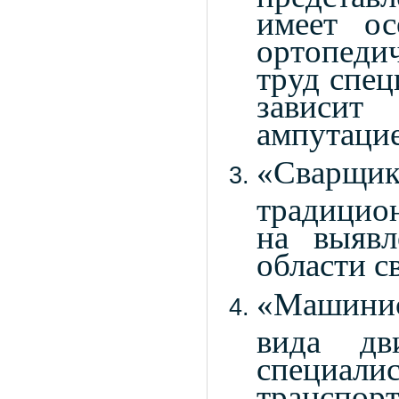
имеет ос
ортопедич
труд спец
зависит
ампутацие
«Сварщи
традицио
на выявл
области с
«Машинис
вида д
специа
транспорт