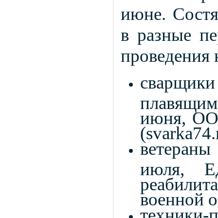
июне. Состя
в разные п
проведения 
сварщик
плавящим
июня, ОО
(svarka74.
ветераны
июля, Е
реабилит
военной о
техники-