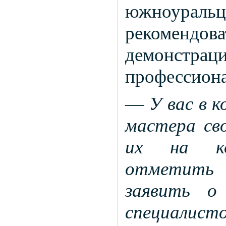
южноуральцы
рекомендо
демонст
профессиона
—
У вас в 
мастера сво
их на ко
отметить з
заявить о
специалист