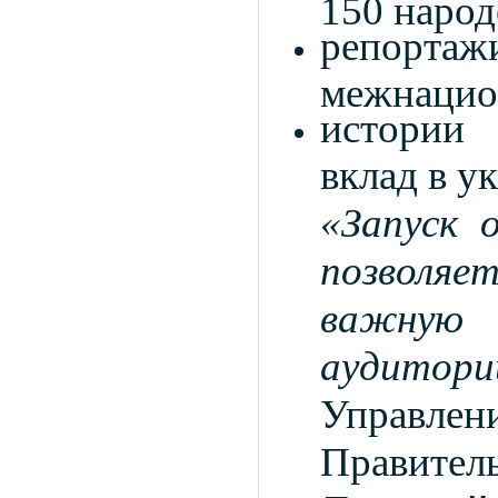
150 народ
репорта
межнацио
истории
вклад в у
«Запуск 
позволя
важную 
аудитори
Управле
Правител