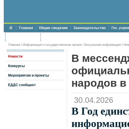
Главная
Общие сведения
Законодательство
Гос. учре
Торги и аукционы
Противодействие коррупции
Главная
/
Информация о государственном органе
/
Актуальная информация
/
Нов
В мессенд
Новости
Конкурсы
официальн
Мероприятия и проекты
народов в
ЕДДС сообщает
30.04.2026
В Год един
информацио