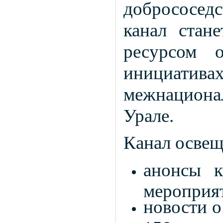
добрососед
канал стан
ресурсом 
инициативах
межнацион
Урале.
Канал освещ
анонсы к
мероприят
новости о