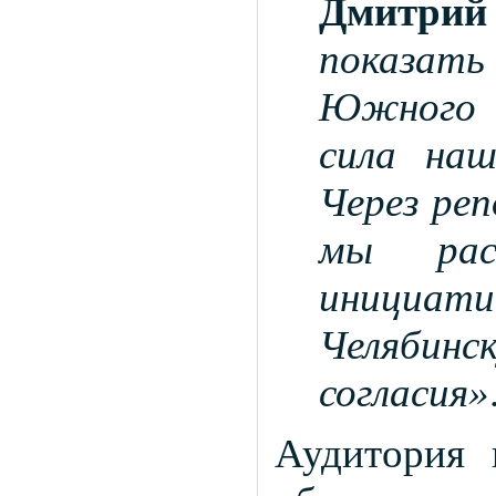
Дмитрий
показат
Южного 
сила наш
Через ре
мы рас
инициа
Челябин
согласия»
Аудитория 