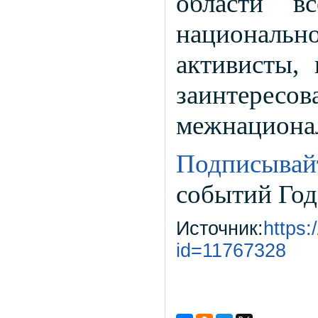
области вс
националь
активисты, 
заинте
межнационал
Подписывай
событий Год
Источник:
https:
id=11767328