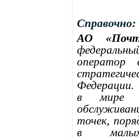
Справочно:
АО «Почт
федеральны
оператор 
стратегиче
Федерации.
в мире п
обслуживан
точек, поря
в малых