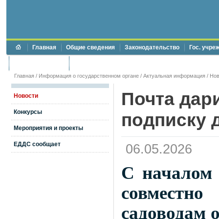
Главная
Общие сведения
Законодательство
Гос. учре
Торги и аукционы
Противодействие коррупции
Главная
/
Информация о государственном органе
/
Актуальная информация
/
Нов
Почта дар
Новости
Конкурсы
подписку 
Мероприятия и проекты
ЕДДС сообщает
06.05.2026
С началом 
совместно
садоводам 