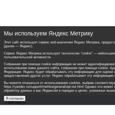
Мы используем Яндекс Метрику
Этот сайт использует сервис веб-аналитики Яндекс Метрика, предос
(далее — Яндекс).
Сервис Яндекс Метрика использует технологию “cookie” — небольши
пользовательской активности.
Собранная при помощи cookie информация не может идентифицироват
использовании вами данного сайта, собранная при помощи cookie, бу
Федерации. Яндекс будет обрабатывать эту информацию для оценки ис
предоставления других услуг. Яндекс обрабатывает эту информацию 
Вы можете отказаться от использования cookies, выбрав соответств
https://yandex.ru/support/metrika/general/opt-out.html Однако это мо
обработку данных о вас Яндексом в порядке и целях, указанных выше
Я согласен
© 2026 ukgo.su
ул. Ленина, 47а
тел.: +7 (351-67) 2-52-34
Эл. почта:
adm-pressa@yandex.ru
© 2001-2010 «Би