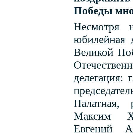
Победы мно
Несмотря 
юбилейная д
Великой По
Отечестве
делегация: 
председате
Палатная,
Максим Ха
Евгений А