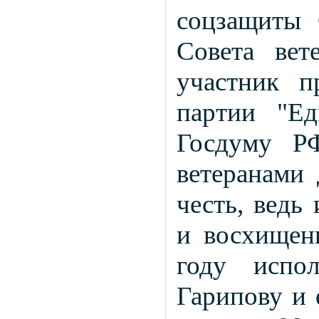
соцзащиты 
Совета вет
участник п
партии "Е
Госдуму Р
ветеранами 
честь, ведь
и восхищен
году испо
Гарипову и 