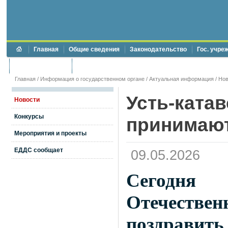
Главная
Общие сведения
Законодательство
Гос. учре
Торги и аукционы
Противодействие коррупции
Главная
/
Информация о государственном органе
/
Актуальная информация
/
Нов
Усть-ката
Новости
Конкурсы
принимают
Мероприятия и проекты
ЕДДС сообщает
09.05.2026
Сегодня
Отечест
поздрави