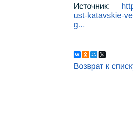
Источник:
htt
ust-katavskie-v
g...
Возврат к списк