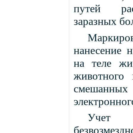
путей рас
заразных бо
Маркиро
нанесение н
на теле жи
животного 
смешанных
электронног
Учет ж
безвозмезд