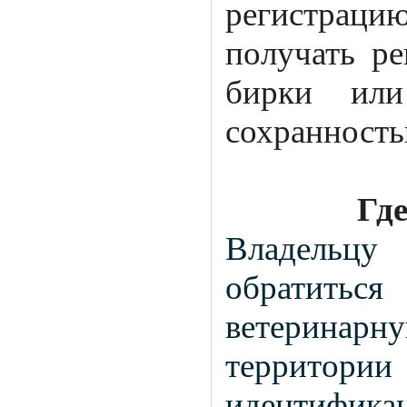
регистраци
получать р
бирки или
сохранность
Где
Владельц
обратит
ветеринарн
территор
идентифика