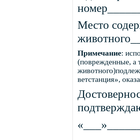
номер_____
Место соде
животного_
Примечание
: исп
(поврежденные, а 
животного)подлеж
ветстанция», оказ
Достовернос
подтвержда
«___»____
______