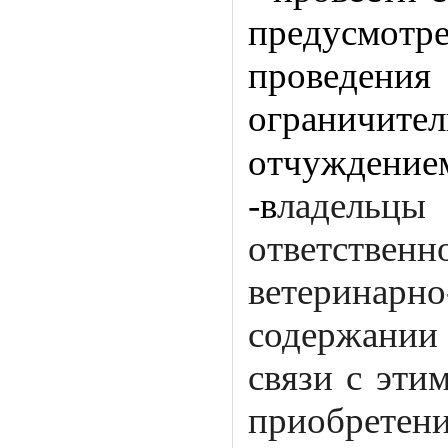
предусмотре
провед
ограничител
отчуждение
-в
ладельц
ответств
ветеринар
содержании
связи с эти
приобретен