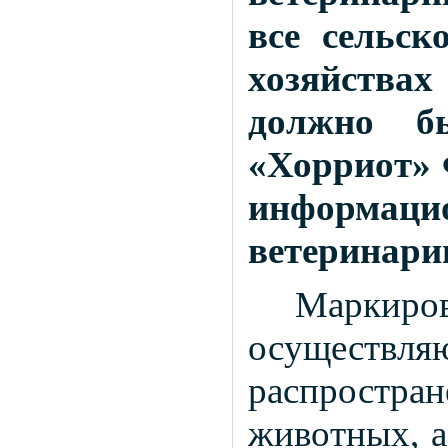
все сельс
хозяйства
должно б
«Хорриот» 
информаци
ветеринари
Маркир
осуществля
распростр
животных, а