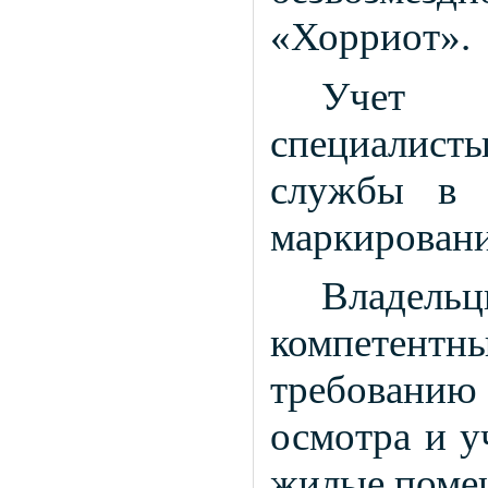
«Хорриот».
Учет ж
специалисты
службы в 
маркировани
Владель
компетен
требовани
осмотра и у
жилые поме