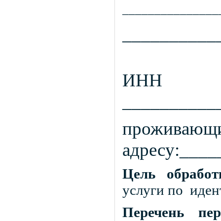
_______________
__________
ИНН
__________
проживающи
адресу:___
Цель обрабо
услуги по
иден
Перечень пе