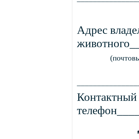
Адрес владе
животного_
(почтовы
_______________
Контактный
телефон___