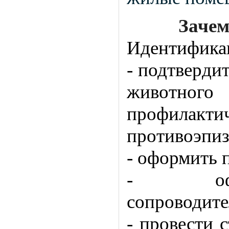
Зачем
Идентификац
- подтверди
животн
профи
противоэпиз
- оформить 
- офор
сопроводите
- провести 