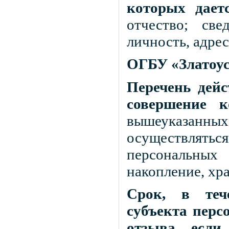
которых дает
отчество; св
личность, адре
ОГБУ «Златоус
Перечень дей
совершение к
вышеуказанн
осуществлят
персональных
накопление, хра
Срок, в тече
субъекта перс
отзыва, если