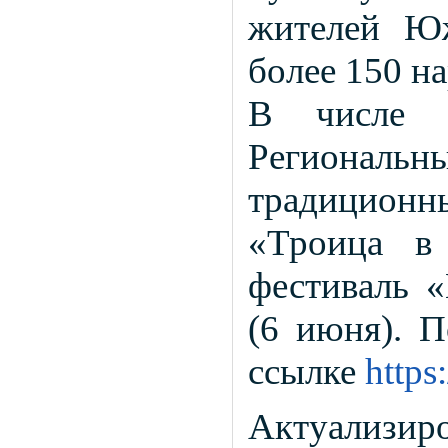
жителей Юж
более 150 н
В числе 
Регион
традицио
«Троица в 
фестиваль «
(6 июня). П
ссылке
http
Актуализи