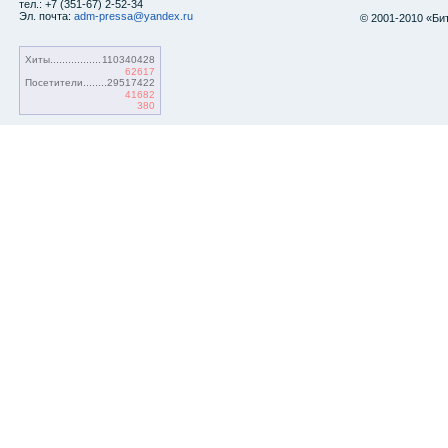
тел.: +7 (351-67) 2-52-34
Эл. почта:
adm-pressa@yandex.ru
© 2001-2010 «Би
Хиты
110340428
62617
Посетители
29517422
41682
380