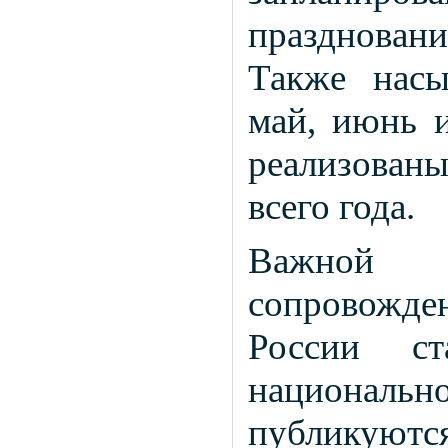
празднован
Также насы
май, июнь и
реализованы
всего года.
Важной ч
сопровожд
России с
националь
публикуются