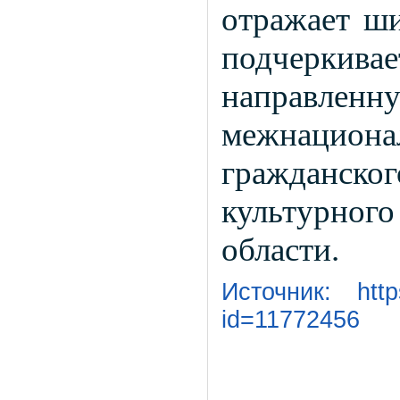
отражает ш
подчерки
направл
межнацион
гражданск
культурног
области.
Источник: https
id=11772456