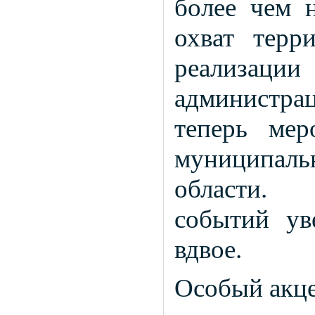
более чем 
охват терр
реализа
администра
теперь мер
муниципаль
области. 
событий ув
вдвое.
Особый акце