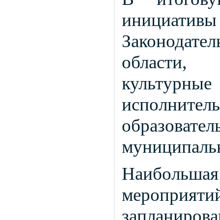
инициатив
Законодате
области, 
культурные
исполнит
образова
муниципаль
Наибольш
мероприятий
запланирова