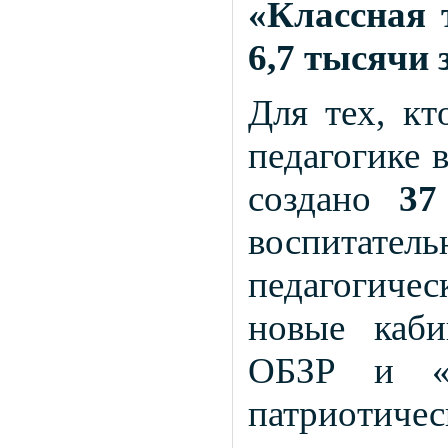
«Классная 
6,7 тысячи 
Для тех, кт
педагогике 
создано
37
воспитате
педагогичес
новые каб
ОБЗР и «Т
патриотиче