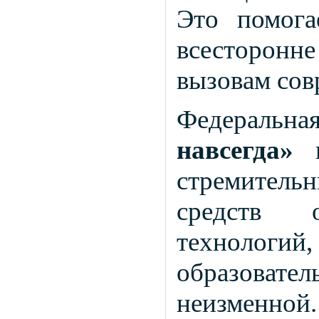
Это помога
всесторонне
вызовам сов
Федеральна
навсегда»
п
стремительн
средств 
технологи
образоват
неизменной.