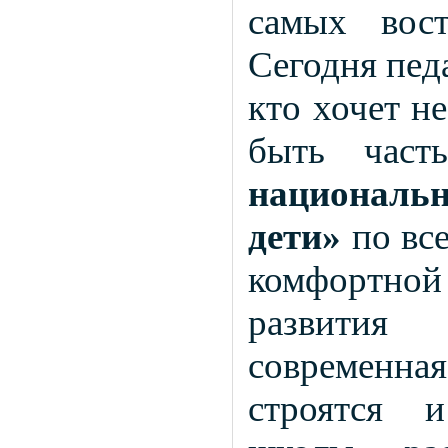
самых вос
Сегодня педа
кто хочет не
быть част
националь
дети»
по все
комфортной
развития
современн
строятся 