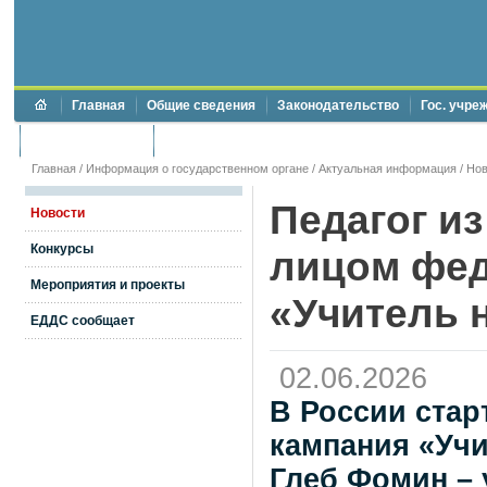
Главная
Общие сведения
Законодательство
Гос. учре
Торги и аукционы
Противодействие коррупции
Главная
/
Информация о государственном органе
/
Актуальная информация
/
Нов
Педагог и
Новости
Конкурсы
лицом фед
Мероприятия и проекты
«Учитель 
ЕДДС сообщает
02.06.2026
В России ста
кампания «Учи
Глеб Фомин – 