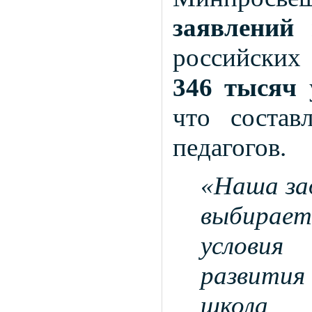
заявлений
российских 
346 тысяч
у
что состав
педагогов.
«Наша з
выбирае
условия
развития 
школ