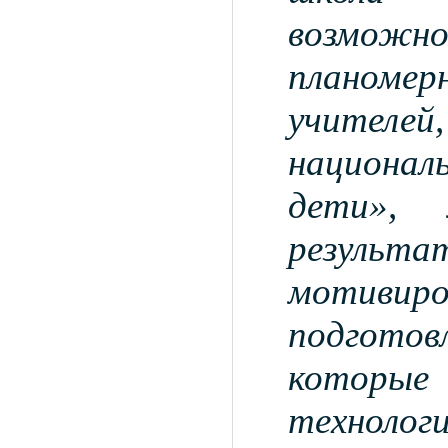
возможн
планоме
учителей
национал
дети», 
резуль
мотив
подгот
которые
технолог