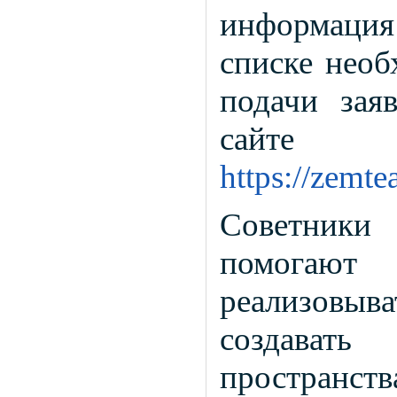
информация
списке необ
подачи зая
сайт
https://zemte
Советники
помогают 
реализовыв
создават
пространст