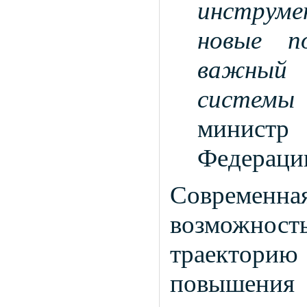
инструм
новые п
важный 
системы
министр
Федерац
Современ
возможнос
траекторию
повышения