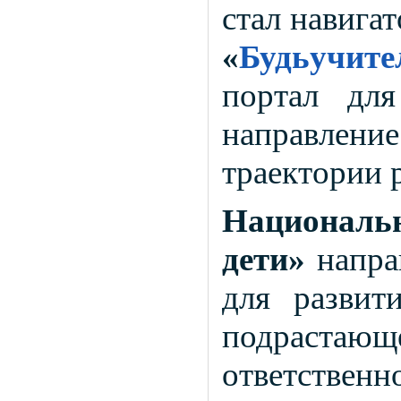
стал навига
«
Будьучите
портал для
направление
траектории 
Национал
дети»
напра
для развит
подрастаю
ответствен