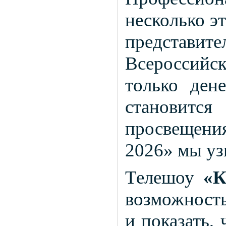
несколько эт
представи
Всероссий
только ден
становит
просвещения
2026» мы уз
Телешоу
«К
возможност
и показать,