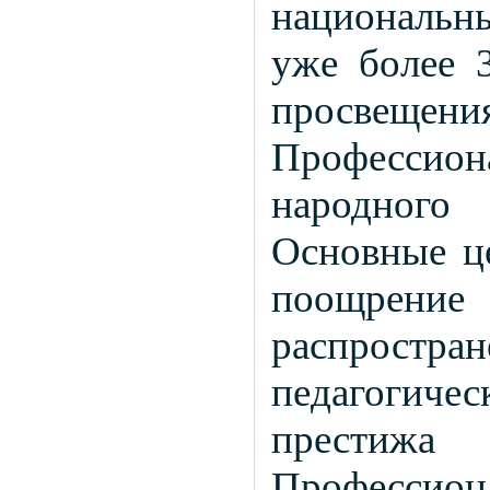
национальн
уже более 
просве
Профессио
народного
Основные ц
поощрение
распрост
педагогиче
престиж
Профессиона