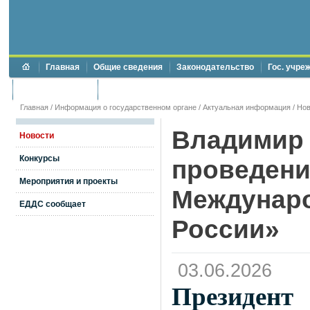
Главная
Общие сведения
Законодательство
Гос. учре
Торги и аукционы
Противодействие коррупции
Главная
/
Информация о государственном органе
/
Актуальная информация
/
Нов
Владимир 
Новости
Конкурсы
проведени
Мероприятия и проекты
Междунар
ЕДДС сообщает
России»
03.06.2026
Президен