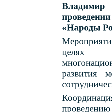
Владимир
проведен
«Народы Ро
Мероприятия
целях у
многонаци
развития м
сотрудничес
Координация
проведен