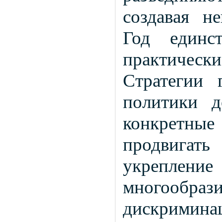
создавая н
Год единс
практичес
Стратегии 
политики д
конкретны
продвигат
укреплен
многообр
дискримина