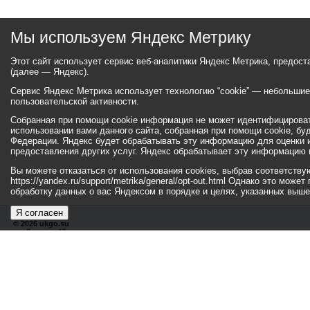
Мы используем Яндекс Метрику
Этот сайт использует сервис веб-аналитики Яндекс Метрика, предос
(далее — Яндекс).
Сервис Яндекс Метрика использует технологию “cookie” — небольши
пользовательской активности.
Собранная при помощи cookie информация не может идентифицироват
использовании вами данного сайта, собранная при помощи cookie, бу
Федерации. Яндекс будет обрабатывать эту информацию для оценки ис
предоставления других услуг. Яндекс обрабатывает эту информацию 
Вы можете отказаться от использования cookies, выбрав соответств
https://yandex.ru/support/metrika/general/opt-out.html Однако это мо
обработку данных о вас Яндексом в порядке и целях, указанных выше
Я согласен
© 2026 ukgo.su
ул. Ленина, 47а
тел.: +7 (351-67) 2-52-34
Эл. почта:
adm-pressa@yandex.ru
© 2001-2010 «Би
Хиты
110030984
202567
Посетители
29394226
55780