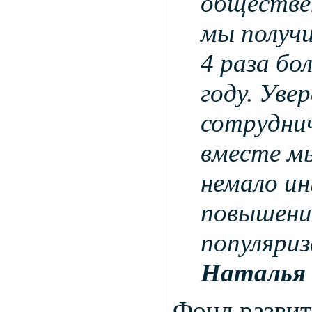
обществен
мы получи
4 раза бо
году. Уве
сотруднич
вместе м
немало ин
повышени
популяри
Наталья
Фонд развит