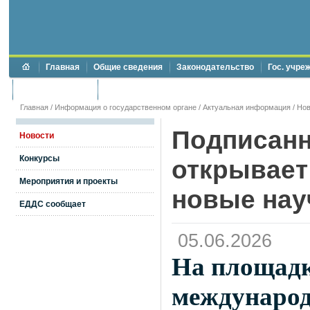
Главная
Общие сведения
Законодательство
Гос. учре
Торги и аукционы
Противодействие коррупции
Главная
/
Информация о государственном органе
/
Актуальная информация
/
Нов
Подписанн
Новости
Конкурсы
открывает
Мероприятия и проекты
новые нау
ЕДДС сообщает
05.06.2026
На площадк
международ