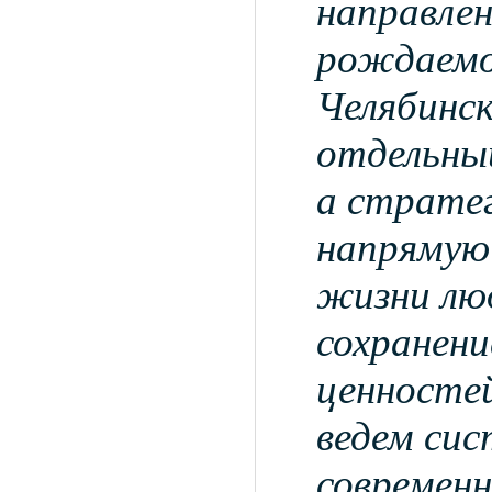
направлен
рождаемо
Челябинск
отдельный
а страте
напрямую 
жизни люд
сохранен
ценносте
ведем сис
современ