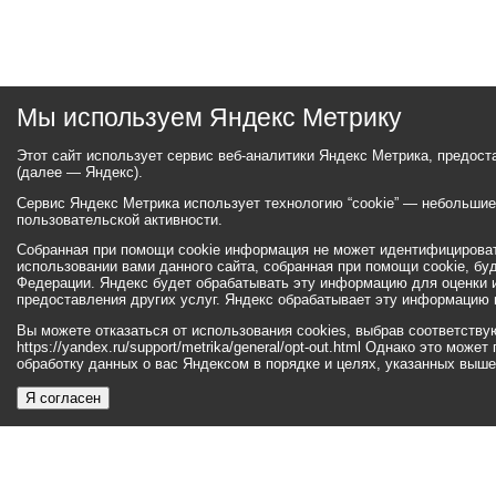
Мы используем Яндекс Метрику
Этот сайт использует сервис веб-аналитики Яндекс Метрика, предос
(далее — Яндекс).
Сервис Яндекс Метрика использует технологию “cookie” — небольши
пользовательской активности.
Собранная при помощи cookie информация не может идентифицироват
использовании вами данного сайта, собранная при помощи cookie, бу
Федерации. Яндекс будет обрабатывать эту информацию для оценки ис
предоставления других услуг. Яндекс обрабатывает эту информацию 
Вы можете отказаться от использования cookies, выбрав соответств
https://yandex.ru/support/metrika/general/opt-out.html Однако это мо
обработку данных о вас Яндексом в порядке и целях, указанных выше
Я согласен
© 2026 ukgo.su
ул. Ленина, 47а
тел.: +7 (351-67) 2-52-34
Эл. почта:
adm-pressa@yandex.ru
© 2001-2010 «Би