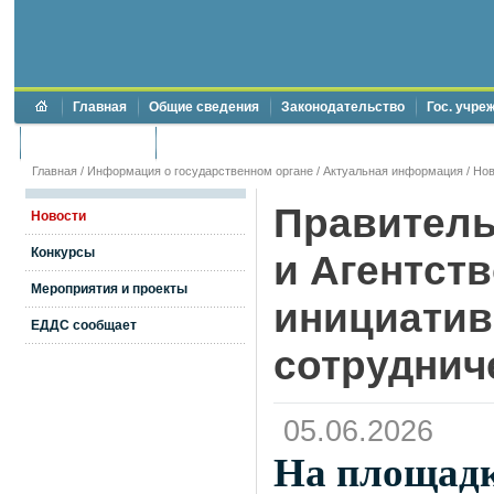
Главная
Общие сведения
Законодательство
Гос. учре
Торги и аукционы
Противодействие коррупции
Главная
/
Информация о государственном органе
/
Актуальная информация
/
Нов
Правитель
Новости
Конкурсы
и Агентств
Мероприятия и проекты
инициатив
ЕДДС сообщает
сотруднич
05.06.2026
На площадк