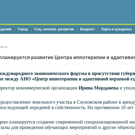
ждения
Город
Соц.-эконом. развитие
Бюджет
Торги и аукционы
ости
планируется развитие Центра иппотерапии и адаптивн
еждународного экономического форума в присутствии губерн
тве между АНО «Центр иппотерапии и адаптивной верховой е
ректор некоммерческой организации
Ирина Морданева
и упол
редоставление земельного участка в Сосновском районе в аренд
 последующей передачей в собственность. На протяжении 10 лет
ории планируется создание современной специализированной ин
, залы для проведения обучающих мероприятий и другие объекты