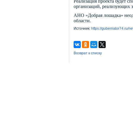
Реализация проекта будет с
организаций, реализующих з
АНО «Добрая лошадка» неодн
области.
Источник:
https://gubernator74.ru/ne
Возврат к списку