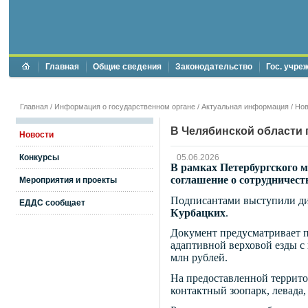
Главная
Общие сведения
Законодательство
Гос. учре
Главная
/
Информация о государственном органе
/
Актуальная информация
/
Нов
В Челябинской области 
Новости
Конкурсы
05.06.2026
В рамках Петербургского м
соглашение о сотрудничес
Мероприятия и проекты
Подписантами выступили ди
ЕДДС сообщает
Курбацких
.
Документ предусматривает п
адаптивной верховой езды с
млн рублей.
На предоставленной террит
контактный зоопарк, левада