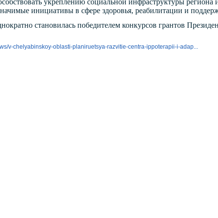
пособствовать укреплению социальной инфраструктуры региона
начимые инициативы в сфере здоровья, реабилитации и поддерж
ократно становилась победителем конкурсов грантов Президен
ws/v-chelyabinskoy-oblasti-planiruetsya-razvitie-centra-ippoterapii-i-adap...