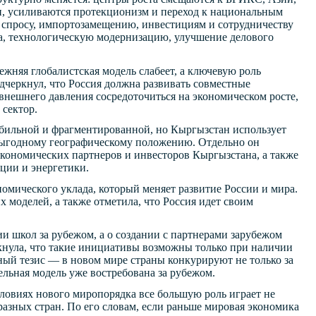
и, усиливаются протекционизм и переход к национальным
му спросу, импортозамещению, инвестициям и сотрудничеству
да, технологическую модернизацию, улучшение делового
жняя глобалистская модель слабеет, а ключевую роль
дчеркнул, что Россия должна развивать совместные
внешнего давления сосредоточиться на экономическом росте,
 сектор.
абильной и фрагментированной, но Кыргызстан использует
 выгодному географическому положению. Отдельно он
экономических партнеров и инвесторов Кыргызстана, а также
ции и энергетики.
мического уклада, который меняет развитие России и мира.
 моделей, а также отметила, что Россия идет своим
ии школ за рубежом, а о создании с партнерами зарубежом
ркнула, что такие инициативы возможны только при наличии
ный тезис — в новом мире страны конкурируют не только за
ельная модель уже востребована за рубежом.
словиях нового миропорядка все большую роль играет не
азных стран. По его словам, если раньше мировая экономика