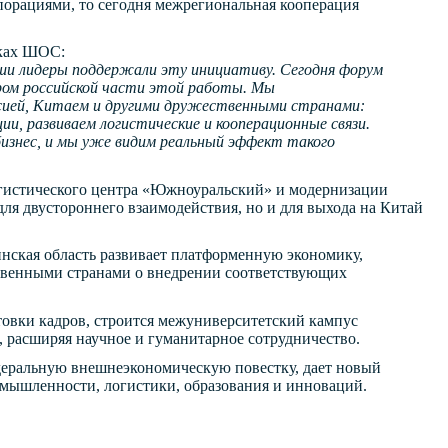
порациями, то сегодня межрегиональная кооперация
мках ШОС:
ши лидеры поддержали эту инициативу. Сегодня форум
ором российской части этой работы. Мы
ссией, Китаем и другими дружественными странами:
и, развиваем логистические и кооперационные связи.
бизнес, и мы уже видим реальный эффект такого
огистического центра «Южноуральский» и модернизации
 для двустороннего взаимодействия, но и для выхода на Китай
инская область развивает платформенную экономику,
твенными странами о внедрении соответствующих
отовки кадров, строится межуниверситетский кампус
 расширяя научное и гуманитарное сотрудничество.
едеральную внешнеэкономическую повестку, дает новый
мышленности, логистики, образования и инноваций.