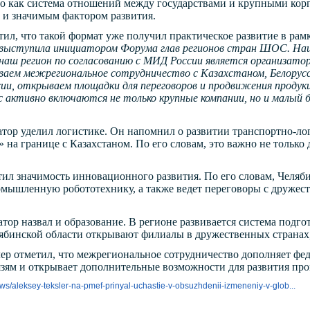
о как система отношений между государствами и крупными кор
 и значимым фактором развития.
ил, что такой формат уже получил практическое развитие в ра
 выступила инициатором Форума глав регионов стран ШОС. На
наш регион по согласованию с МИД России является организат
иваем межрегиональное сотрудничество с Казахстаном, Белору
ии, открываем площадки для переговоров и продвижения продукци
 активно включаются не только крупные компании, но и малый 
тор уделил логистике. Он напомнил о развитии транспортно-л
 на границе с Казахстаном. По его словам, это важно не только
тил значимость инновационного развития. По его словам, Челяб
омышленную робототехнику, а также ведет переговоры с дружес
тор назвал и образование. В регионе развивается система подг
лябинской области открывают филиалы в дружественных странах,
лер отметил, что межрегиональное сотрудничество дополняет ф
ям и открывает дополнительные возможности для развития про
ews/aleksey-teksler-na-pmef-prinyal-uchastie-v-obsuzhdenii-izmeneniy-v-glob...