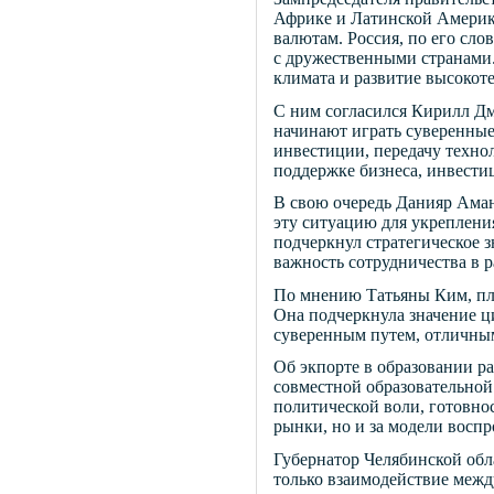
Африке и Латинской Америке
валютам. Россия, по его сло
с дружественными странами.
климата и развитие высокот
С ним согласился Кирилл Дм
начинают играть суверенные
инвестиции, передачу техно
поддержке бизнеса, инвести
В свою очередь Данияр Аман
эту ситуацию для укреплени
подчеркнул стратегическое 
важность сотрудничества в 
По мнению Татьяны Ким, пла
Она подчеркнула значение ц
суверенным путем, отличны
Об экпорте в образовании ра
совместной образовательной
политической воли, готовно
рынки, но и за модели воспр
Губернатор Челябинской обл
только взаимодействие межд