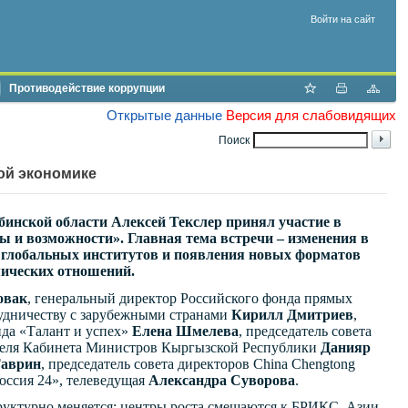
Войти на сайт
Противодействие коррупции
Открытые данные
Версия для слабовидящих
Поиск
ой экономике
инской области Алексей Текслер принял участие в
 и возможности». Главная тема встречи – изменения в
 глобальных институтов и появления новых форматов
мических отношений.
овак
, генеральный директор Российского фонда прямых
удничеству с зарубежными странами
Кирилл Дмитриев
,
нда «Талант и успех»
Елена Шмелева
, председатель совета
ателя Кабинета Министров Кыргызской Республики
Данияр
Таврин
, председатель совета директоров China Chengtong
Россия 24», телеведущая
Александра Суворова
.
руктурно меняется: центры роста смещаются к БРИКС, Азии,