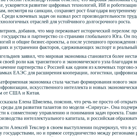
, ускоряется развитие цифровых технологий, ИИ и роботизаци
вам, несмотря на санкции, сохраняет рост благодаря внутренне
 Среди ключевых задач он назвал рост производительности тру
ехнологичных отраслей для устойчивого долгосрочного роста.
итриев, добавив, что мир переживает исторический перелом: пре
 государства и партнерство со странами глобального Юга. Он по
логий и общие бизнес-проекты, а после успешного прохождения 
циях и устранении факторов, сдерживающих экспорт и реальный
гельдиев заявил, что мировая экономика становится более нест
я своей роли как транзитного и экономического узла благодаря
значение партнерства с Россией как одним из ключевых торгово-
рамках ЕАЭС для расширения кооперации, логистики, цифровиза
тформенная экономика стала частью формирования нового эконо
ифровизации, искусственного интеллекта и новых экономических
м от США и Китая.
ссказала Елена Шмелева, пояснив, что речь не просто об открыт
 среды для развития талантов по модели «Сириуса». Она подче
сти к совместному управлению и понимания задач проекта. Глав
оизводства интеллектуального капитала, и российская образоват
асти Алексей Текслер в своем выступлении подчеркнул, что в у
у государствами, но и прямое сотрудничество между регионами р