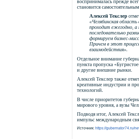
воспринималась прежде всег
становится самостоятельным
Алексей Текслер
отмет
«Челябинская область
проходит ежегодно, а 
последовательно разв
формируем бизнес-мисс
Причем в этот процесс
взаимодействия».
Отдельное внимание губерна
пункта пропуска «Бугристое»
и другие внешние рынки.
Алексей Текслер также отме
креативные индустрии и пр
технологий.
В числе приоритетов губерна
мирового уровня, а вузы Че
Подводя итог, Алексей Текс
импульс международным связ
Источник:
https://gubernator74.ru/n