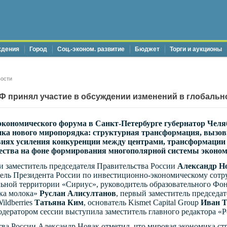
ждения
Город
Соц.-эконом. развитие
Бюджет
Торги и аукционы
ости
Ф принял участие в обсуждении изменений в глобальн
кономического форума в Санкт-Петербурге губернатор Челяб
ка нового миропорядка: структурная трансформация, вызовы
виях усиления конкуренции между центрами, трансформации
ества на фоне формирования многополярной системы эконо
и заместитель председателя Правительства России
Александр Н
тель Президента России по инвестиционно-экономическому сотр
льной территории «Сириус», руководитель образовательного Фо
ка молока»
Руслан Алисултанов
, первый заместитель председ
ildberries
Татьяна Ким
, основатель Kismet Capital Group
Иван 
одератором сессии выступила заместитель главного редактора «
тва России Александр Новак отметил, что мировая экономика ст