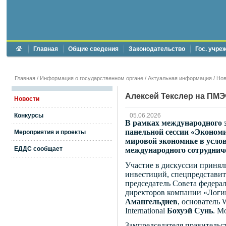
Главная
Общие сведения
Законодательство
Гос. учре
Главная
/
Информация о государственном органе
/
Актуальная информация
/
Нов
Алексей Текслер на ПМЭ
Новости
Конкурсы
05.06.2026
В рамках международного э
панельной сессии «Экономи
Мероприятия и проекты
мировой экономике в усло
ЕДДС сообщает
международного сотруднич
Участие в дискуссии принял
инвестиций, спецпредстави
председатель Совета федера
директоров компании «Логи
Амангельдиев
, основатель W
International
Бохуэй Сунь
. М
Зампредседателя правительс