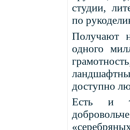
студии, лит
по рукодели
Получают н
одного мил
грамотно
ландшафтн
доступно лю
Есть и т
доброволь
«серебрян