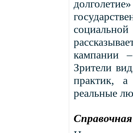
долголети
государст
социально
рассказыва
кампании –
Зрители ви
практик, а
реальные лю
Справочная