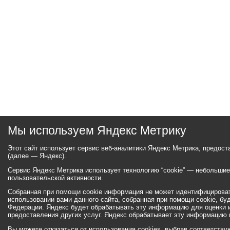
Мы используем Яндекс Метрику
Этот сайт использует сервис веб-аналитики Яндекс Метрика, предос
(далее — Яндекс).
Сервис Яндекс Метрика использует технологию “cookie” — небольши
пользовательской активности.
Собранная при помощи cookie информация не может идентифицироват
использовании вами данного сайта, собранная при помощи cookie, бу
Федерации. Яндекс будет обрабатывать эту информацию для оценки ис
предоставления других услуг. Яндекс обрабатывает эту информацию 
Вы можете отказаться от использования cookies, выбрав соответств