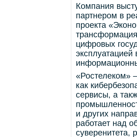
Компания выст
партнером в ре
проекта «Экон
трансформация 
цифровых госуд
эксплуатацией
информационны
«Ростелеком» —
как кибербезоп
сервисы, а так
промышленност
и других напра
работает над о
суверенитета, 