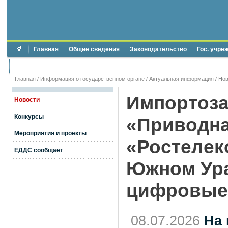
Главная
Общие сведения
Законодательство
Гос. учре
Торги и аукционы
Противодействие коррупции
Главная
/
Информация о государственном органе
/
Актуальная информация
/
Нов
Импортоза
Новости
Конкурсы
«Приводна
Мероприятия и проекты
«Ростелек
ЕДДС сообщает
Южном Ура
цифровые
08.07.2026
На