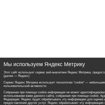
Мы используем Яндекс Метрику
Этот сайт использует сервис веб-аналитики Яндекс Метрика, предос
(далее — Яндекс).
Сервис Яндекс Метрика использует технологию “cookie” — небольши
пользовательской активности.
Собранная при помощи cookie информация не может идентифицироват
использовании вами данного сайта, собранная при помощи cookie, бу
Федерации. Яндекс будет обрабатывать эту информацию для оценки ис
предоставления других услуг. Яндекс обрабатывает эту информацию 