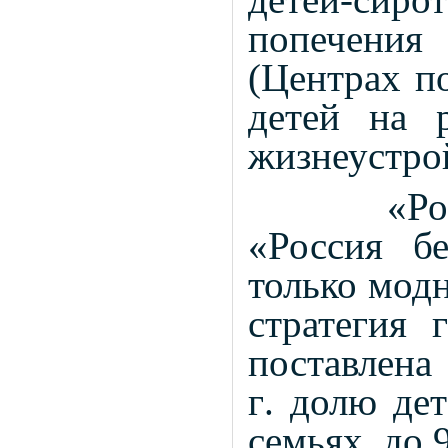
детей-сир
попечения 
(Центрах п
детей на 
жизнеустро
«России 
«Россия б
только модн
стратегия 
поставлена
г
. долю де
семьях, до 