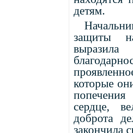
детям.
Начальн
защиты н
выразил
благодарн
проявленное
которые они
попечения
сердце, в
доброта д
закончила 