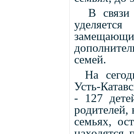
В связи
уделяет
замещаю
дополните
семей.
На сегод
Усть-Катавс
- 127 дете
родителей,
семьях, ос
находятся 