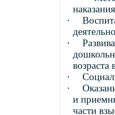
наказани
·
Воспит
деятельно
·
Развив
дошкольн
возраста
·
Социал
·
Оказан
и приемны
части вз