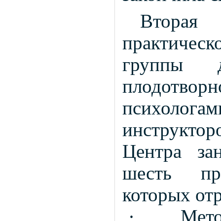
Вторая
практическ
группы 
плодотворн
психолога
инструктор
Центра зан
шесть пр
которых от
·
Мето