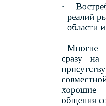
·
Востре
реалий р
области и
Многие 
сразу на 
присутст
совместн
хорошие 
общения с