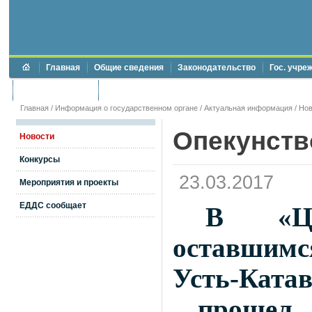
Главная
Общие сведения
Законодательство
Гос. учре
Торги и аукционы
Противодействие коррупции
Главная
/
Информация о государственном органе
/
Актуальная информация
/
Нов
Опекунств
Новости
Конкурсы
23.03.2017
Мероприятия и проекты
ЕДДС сообщает
В «Це
оставшимс
Усть-Ката
прошел 