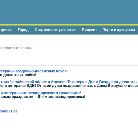
ждения
Город
Соц.-эконом. развитие
Бюджет
Торги и аукционы
оприятия и проекты
етераны воздушно-десантных войск!
о-десантных войск!
тора Челябинской области Алексея Текслера с Днем Воздушно-десантны
ие и ветераны ВДВ! От всей души поздравляю вас с Днем Воздушно-десан
и ветераны железнодорожного транспорта!
льным праздником – Днём железнодорожника!
онец
|
Все