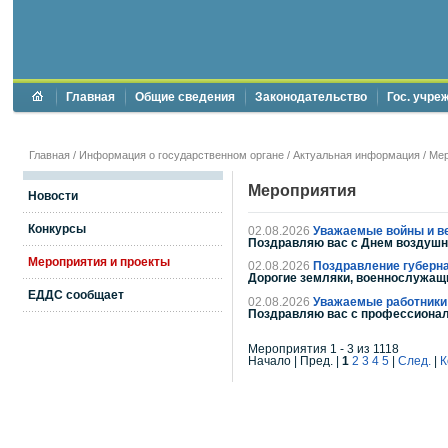
Главная
Общие сведения
Законодательство
Гос. учре
Главная
/
Информация о государственном органе
/
Актуальная информация
/
Мер
Мероприятия
Новости
Конкурсы
02.08.2026
Уважаемые войны и в
Поздравляю вас с Днем воздушн
Мероприятия и проекты
02.08.2026
Поздравление губерна
Дорогие земляки, военнослужащ
ЕДДС сообщает
02.08.2026
Уважаемые работники 
Поздравляю вас с профессиона
Мероприятия 1 - 3 из 1118
Начало | Пред. |
1
2
3
4
5
|
След.
|
К