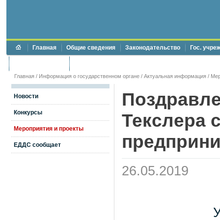
Главная
Общие сведения
Законодательство
Гос. учре
Торги и аукционы
Противодействие коррупции
Главная
/
Информация о государственном органе
/
Актуальная информация
/
Мер
Поздравле
Новости
Конкурсы
Текслера 
Мероприятия и проекты
предприни
ЕДДС сообщает
26.05.2019