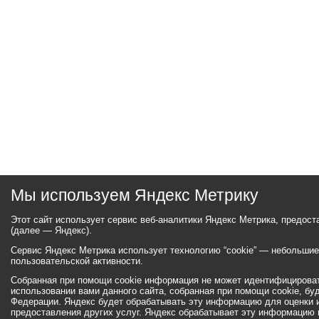
Мы используем Яндекс Метрику
Этот сайт использует сервис веб-аналитики Яндекс Метрика, предос
(далее — Яндекс).
Сервис Яндекс Метрика использует технологию “cookie” — небольши
пользовательской активности.
Собранная при помощи cookie информация не может идентифицироват
использовании вами данного сайта, собранная при помощи cookie, бу
Федерации. Яндекс будет обрабатывать эту информацию для оценки ис
предоставления других услуг. Яндекс обрабатывает эту информацию 