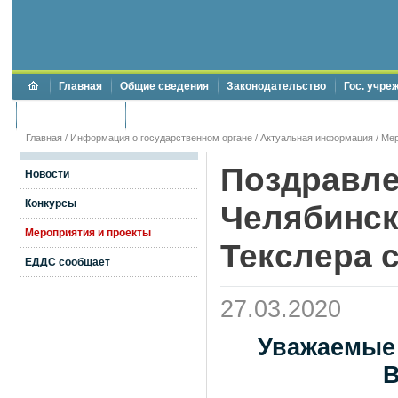
Главная
Общие сведения
Законодательство
Гос. учре
Торги и аукционы
Противодействие коррупции
Главная
/
Информация о государственном органе
/
Актуальная информация
/
Мер
Поздравле
Новости
Конкурсы
Челябинск
Мероприятия и проекты
Текслера 
ЕДДС сообщает
27.03.2020
Уважаемые
В