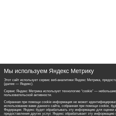
Мы используем Яндекс Метрику
Этот сайт использует сервис веб-аналитики Яндекс Метрика, предос
(далее — Яндекс).
Сервис Яндекс Метрика использует технологию “cookie” — небольши
пользовательской активности.
Собранная при помощи cookie информация не может идентифицироват
использовании вами данного сайта, собранная при помощи cookie, бу
Федерации. Яндекс будет обрабатывать эту информацию для оценки ис
предоставления других услуг. Яндекс обрабатывает эту информацию 