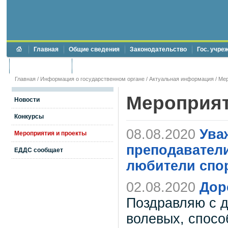
Главная
Общие сведения
Законодательство
Гос. учре
Торги и аукционы
Противодействие коррупции
Главная
/
Информация о государственном органе
/
Актуальная информация
/
Мер
Мероприя
Новости
Конкурсы
08.08.2020
Ува
Мероприятия и проекты
преподаватели
ЕДДС сообщает
любители спор
02.08.2020
Дор
Поздравляю с 
волевых, спосо