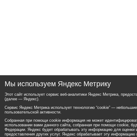
Мы используем Яндекс Метрику
Этот сайт использует сервис веб-аналитики Яндекс Метрика, предос
(далее — Яндекс).
Сервис Яндекс Метрика использует технологию “cookie” — небольши
пользовательской активности.
Собранная при помощи cookie информация не может идентифицироват
использовании вами данного сайта, собранная при помощи cookie, бу
Федерации. Яндекс будет обрабатывать эту информацию для оценки ис
предоставления других услуг. Яндекс обрабатывает эту информацию 