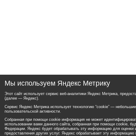
Мы используем Яндекс Метрику
Этот сайт использует сервис веб-аналитики Яндекс Метрика, предос
(далее — Яндекс).
Сервис Яндекс Метрика использует технологию “cookie” — небольши
пользовательской активности.
Собранная при помощи cookie информация не может идентифицироват
использовании вами данного сайта, собранная при помощи cookie, бу
Федерации. Яндекс будет обрабатывать эту информацию для оценки ис
предоставления других услуг. Яндекс обрабатывает эту информацию 