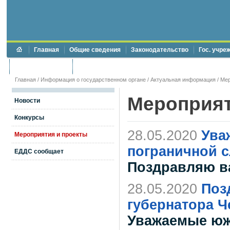
Главная
Общие сведения
Законодательство
Гос. учре
Торги и аукционы
Противодействие коррупции
Главная
/
Информация о государственном органе
/
Актуальная информация
/
Мер
Мероприя
Новости
Конкурсы
28.05.2020
Ува
Мероприятия и проекты
пограничной 
ЕДДС сообщает
Поздравляю ва
28.05.2020
Поз
губернатора Ч
Уважаемые юж