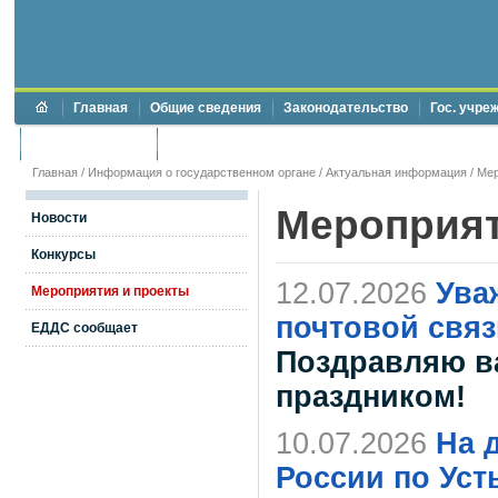
Главная
Общие сведения
Законодательство
Гос. учре
Торги и аукционы
Противодействие коррупции
Главная
/
Информация о государственном органе
/
Актуальная информация
/
Мер
Мероприя
Новости
Конкурсы
12.07.2026
Ува
Мероприятия и проекты
почтовой связ
ЕДДС сообщает
Поздравляю в
праздником!
10.07.2026
На 
России по Уст