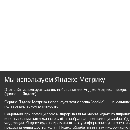
Мы используем Яндекс Метрику
Этот сайт использует сервис веб-аналитики Яндекс Метрика, предос
(далее — Яндекс).
Сервис Яндекс Метрика использует технологию “cookie” — небольши
пользовательской активности.
Собранная при помощи cookie информация не может идентифицироват
использовании вами данного сайта, собранная при помощи cookie, бу
Федерации. Яндекс будет обрабатывать эту информацию для оценки ис
предоставления других услуг. Яндекс обрабатывает эту информацию 