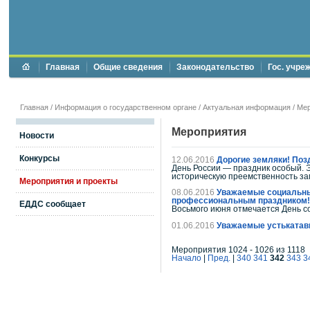
Главная
Общие сведения
Законодательство
Гос. учре
Главная
/
Информация о государственном органе
/
Актуальная информация
/
Мер
Мероприятия
Новости
Конкурсы
12.06.2016
Дорогие земляки! Поз
День России — праздник особый. 
историческую преемственность за
Мероприятия и проекты
08.06.2016
Уважаемые социальные
профессиональным праздником!
ЕДДС сообщает
Восьмого июня отмечается День с
01.06.2016
Уважаемые устькатав
Мероприятия 1024 - 1026 из 1118
Начало
|
Пред.
|
340
341
342
343
3