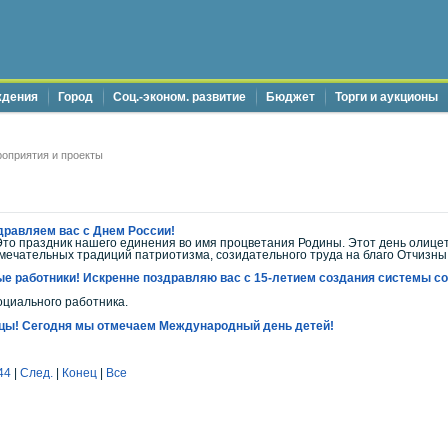
ждения
Город
Соц.-эконом. развитие
Бюджет
Торги и аукционы
оприятия и проекты
дравляем вас с Днем России!
Это праздник нашего единения во имя процветания Родины. Этот день олице
мечательных традиций патриотизма, созидательного труда на благо Отчизны
 работники! Искренне поздравляю вас с 15-летием создания системы соц
оциального работника.
цы! Сегодня мы отмечаем Международный день детей!
44
|
След.
|
Конец
|
Все