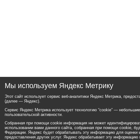
Мы используем Яндекс Метрику
Этот сайт использует сервис веб-аналитики Яндекс Метрика, предос
(далее — Яндекс).
Сервис Яндекс Метрика использует технологию “cookie” — небольши
пользовательской активности.
Собранная при помощи cookie информация не может идентифицироват
использовании вами данного сайта, собранная при помощи cookie, бу
Федерации. Яндекс будет обрабатывать эту информацию для оценки ис
предоставления других услуг. Яндекс обрабатывает эту информацию 