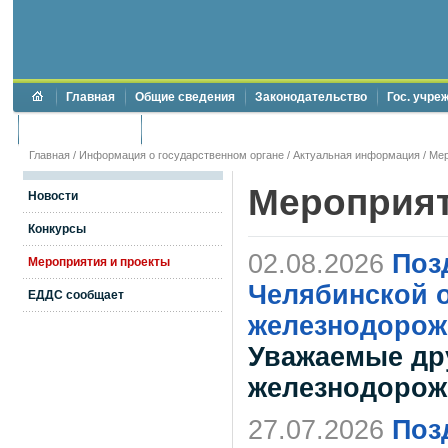
Главная
Общие сведения
Законодательство
Гос. учре
Торги и аукционы
Противодействие коррупции
Главная
/
Информация о государственном органе
/
Актуальная информация
/
Мер
Мероприя
Новости
Конкурсы
02.08.2026
Поз
Мероприятия и проекты
Челябинской о
ЕДДС сообщает
железнодорож
Уважаемые др
железнодорож
27.07.2026
Поз