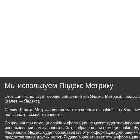
Мы используем Яндекс Метрику
Этот сайт использует сервис веб-аналитики Яндекс Метрика, предос
(далее — Яндекс).
Сервис Яндекс Метрика использует технологию “cookie” — небольши
пользовательской активности.
Собранная при помощи cookie информация не может идентифицироват
использовании вами данного сайта, собранная при помощи cookie, бу
Федерации. Яндекс будет обрабатывать эту информацию для оценки ис
предоставления других услуг. Яндекс обрабатывает эту информацию 