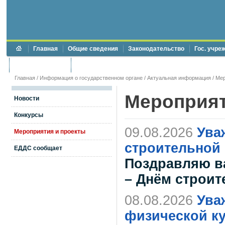
Главная
Общие сведения
Законодательство
Гос. учре
Торги и аукционы
Противодействие коррупции
Главная
/
Информация о государственном органе
/
Актуальная информация
/
Мер
Мероприя
Новости
Конкурсы
09.08.2026
Ува
Мероприятия и проекты
строительной 
ЕДДС сообщает
Поздравляю в
– Днём строит
08.08.2026
Ува
физической ку