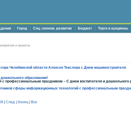
ждения
Город
Соц.-эконом. развитие
Бюджет
Торги и аукционы
оприятия и проекты
тора Челябинской области Алексея Текслера с Днем машиностроителя
 дошкольного образования!
я с профессиональным праздником – С днем воспитателя и дошкольного 
отников сферы информационных технологий с профессиональным праздн
69
|
След.
|
Конец
|
Все