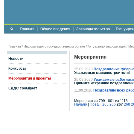
Главная
Общие сведения
Законодательство
Гос. учре
Главная
/
Информация о государственном органе
/
Актуальная информация
/
Мер
Мероприятия
Новости
Конкурсы
25.09.2020
Поздравление губерна
Уважаемые машиностроители!
Мероприятия и проекты
25.09.2020
Уважаемые работники
Примите искренние поздравлени
ЕДДС сообщает
11.09.2020
Поздравляю всех раб
Мероприятия 799 - 801 из 1118
Начало
|
Пред.
|
265
266
267
268
2