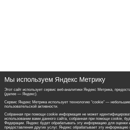
Мы используем Яндекс Метрику
Этот сайт использует сервис веб-аналитики Яндекс Метрика, предос
(далее — Яндекс).
Сервис Яндекс Метрика использует технологию “cookie” — небольши
пользовательской активности.
Собранная при помощи cookie информация не может идентифицироват
использовании вами данного сайта, собранная при помощи cookie, бу
Федерации. Яндекс будет обрабатывать эту информацию для оценки ис
предоставления других услуг. Яндекс обрабатывает эту информацию 