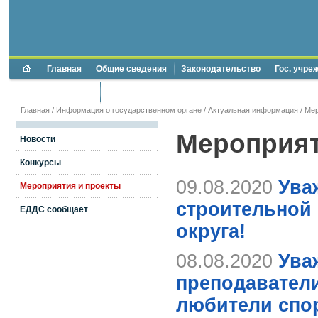
Главная
Общие сведения
Законодательство
Гос. учре
Торги и аукционы
Противодействие коррупции
Главная
/
Информация о государственном органе
/
Актуальная информация
/
Мер
Мероприя
Новости
Конкурсы
09.08.2020
Ува
Мероприятия и проекты
строительной 
ЕДДС сообщает
округа!
08.08.2020
Ува
преподаватели
любители спор