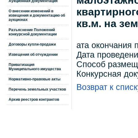
малоэтажно
Аукционная документация
квартирног
О внесении изменений в
извещения и документацию об
аукционах
кв.м. на зе
Разъяснение Положений
конкурсной документации
ата окончания 
Договоры купли-продажи
Дата проведени
Извещения об отчуждении
Способ размещ
Приватизация
Муниципального имущества
Конкурсная до
Нормативно-правовые акты
Возврат к списк
Перечень земельных участков
Архив реестров контрактов