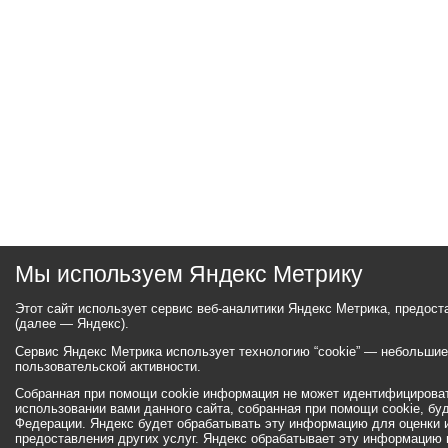
Мы используем Яндекс Метрику
Этот сайт использует сервис веб-аналитики Яндекс Метрика, предос
(далее — Яндекс).
Сервис Яндекс Метрика использует технологию “cookie” — небольши
пользовательской активности.
Собранная при помощи cookie информация не может идентифицироват
использовании вами данного сайта, собранная при помощи cookie, бу
Федерации. Яндекс будет обрабатывать эту информацию для оценки ис
предоставления других услуг. Яндекс обрабатывает эту информацию 