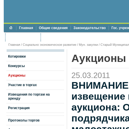
Главная
Общие сведения
Законодательство
Гос. учре
Торги и аукционы
Противодействие коррупции
Главная
/
Социально экономическое развитие
/
Мун. закупки
/
Старый Муниципал
Аукционы
Котировки
Конкурсы
25.03.2011
Аукционы
ВНИМАНИЕ!!
Участие в торгах
извещение 
Извещения по торгам на
аренду
аукциона: 
Регистрация
подрядчика
Протоколы торгов