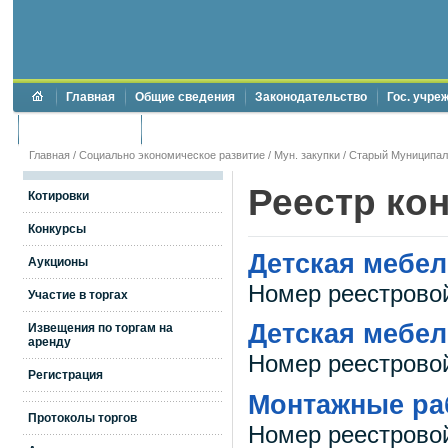
Главная
Общие сведения
Законодательство
Гос. учре
Торги и аукционы
Противодействие коррупции
Главная
/
Социально экономическое развитие
/
Мун. закупки
/
Старый Муниципал
Реестр ко
Котировки
Конкурсы
Детская мебе
Аукционы
Номер реестрово
Участие в торгах
Детская мебе
Извещения по торгам на
аренду
Номер реестрово
Регистрация
Монтажные ра
Протоколы торгов
Номер реестрово