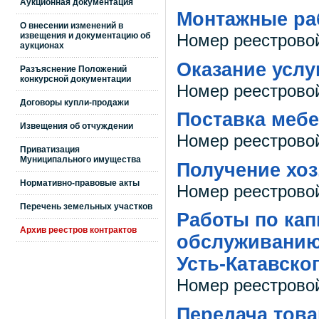
Аукционная документация
Монтажные ра
О внесении изменений в
извещения и документацию об
Номер реестрово
аукционах
Оказание услу
Разъяснение Положений
конкурсной документации
Номер реестрово
Договоры купли-продажи
Поставка меб
Извещения об отчуждении
Номер реестрово
Приватизация
Муниципального имущества
Получение хоз
Нормативно-правовые акты
Номер реестрово
Перечень земельных участков
Работы по кап
Архив реестров контрактов
обслуживанию
Усть-Катавско
Номер реестрово
Передача това