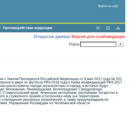
Войти на сайт
Противодействие коррупции
Открытые данные
Версия для слабовидящих
Поиск
ии с Указом Президента Российской Федерации от 9 мая 2017 года № 202
ионата мира по футболу FIFA 2018 года и Кубка конфедераций FIFA 2017
орых расположены города организаторы и города, в которых будут
рг, Московская, Ленинградская, Волгоградская, Свердловская,
, Ставропольский край, Чеченская республика, республики Татарстан и
ого и служебного оружия и патронов к нему (на территориях
е соблюдение указанных ограничений, а также предупреждаем об
ужия. Управление Росгвардии по Челябинской области