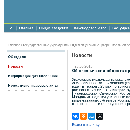
Главная
Общие сведения
Законодательство
Гос. учре
Главная
/
Государственные учреждения
/
Отдел лицензионно- разрешительной ра
Новости
Об отделе
Новости
28.05.2018
Об ограничении оборота о
Информация для населения
Уважаемые владельцы гражданског
«Об особенностях применения уси
Нормативно- правовые акты
года» в период с 25 мая по 25 ию
располагаться объекты инфраструкт
Нижегородская, Самарская, Ростов
Мордовия) вводятся усиленные мер
вышеуказанных субъектов Российс
ответственности за нарушения вр
Возврат к списку