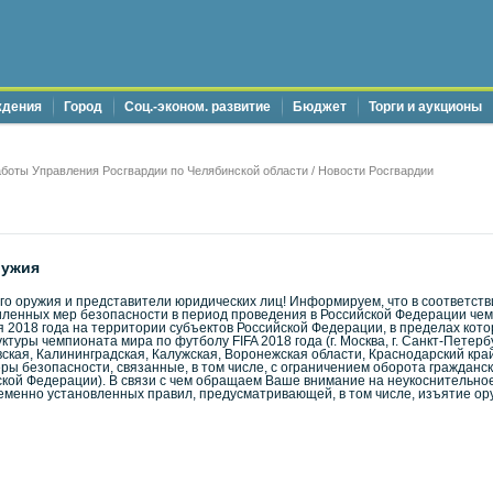
ждения
Город
Соц.-эконом. развитие
Бюджет
Торги и аукционы
боты Управления Росгвардии по Челябинской области
/
Новости Росгвардии
ружия
о оружия и представители юридических лиц! Информируем, что в соответств
ленных мер безопасности в период проведения в Российской Федерации чемп
ля 2018 года на территории субъектов Российской Федерации, в пределах кот
уры чемпионата мира по футболу FIFA 2018 года (г. Москва, г. Санкт-Петербу
ская, Калининградская, Калужская, Воронежская области, Краснодарский край
ы безопасности, связанные, в том числе, с ограничением оборота гражданск
кой Федерации). В связи с чем обращаем Ваше внимание на неукоснительно
еменно установленных правил, предусматривающей, в том числе, изъятие ор