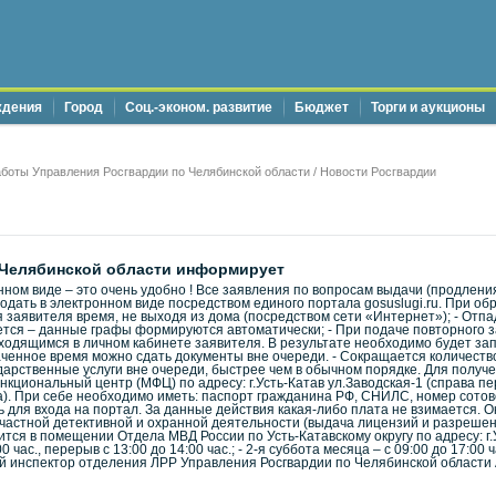
ждения
Город
Соц.-эконом. развитие
Бюджет
Торги и аукционы
боты Управления Росгвардии по Челябинской области
/
Новости Росгвардии
 Челябинской области информирует
нном виде – это очень удобно ! Все заявления по вопросам выдачи (продлени
дать в электронном виде посредством единого портала gosuslugi.ru. При обр
 заявителя время, не выходя из дома (посредством сети «Интернет»); - Отп
ется – данные графы формируются автоматически; - При подаче повторного 
аходящимся в личном кабинете заявителя. В результате необходимо будет за
аченное время можно сдать документы вне очереди. - Сокращается количеств
арственные услуги вне очереди, быстрее чем в обычном порядке. Для получе
кциональный центр (МФЦ) по адресу: г.Усть-Катав ул.Заводская-1 (справа пе
да). При себе необходимо иметь: паспорт гражданина РФ, СНИЛС, номер сот
для входа на портал. За данные действия какая-либо плата не взимается. О
 частной детективной и охранной деятельности (выдача лицензий и разрешен
тся в помещении Отдела МВД России по Усть-Катавскому округу по адресу: г.У
0 час., перерыв с 13:00 до 14:00 час.; - 2-я суббота месяца – с 09:00 до 17:00
й инспектор отделения ЛРР Управления Росгвардии по Челябинской области 