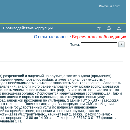
Войти на сайт
Противодействие коррупции
Открытые данные
Версия для слабовидящих
Поиск
я) разрешений и лицензий на оружие, а так же выдачи (продления)
ащении через портал gosuslugi.ru имеется ряд преимуществ: -
адает необходимость письменно заполнять бланк заявления; - Заполнять
заявления, аналогичного ранее направленному, можно воспользоваться
полнить минимальное количество граф; - Заявителю назначается время
о посещений органа; - Исключается коррупционная составляющая; Таким
ния логина и пароля на едином портале государственных услуг
ред заводской проходной по ул.Ленина, (здание ТЗФ УКВЗ - «заводская
ового телефона. После регистрации Вы посредством СМС-сообщения
казание государственных услуг по вопросам лицензионно-
ий на приобретение, хранение и ношение оружия, а так же
сть-Катав ул.Строителей-1, кабинет №8 (1 этаж). График приёма: -
 час., перерыв с 13:00 до 14:00 час.. Телефон: 8-35167-3-01-77 (звонить
Ананьин С.Н.