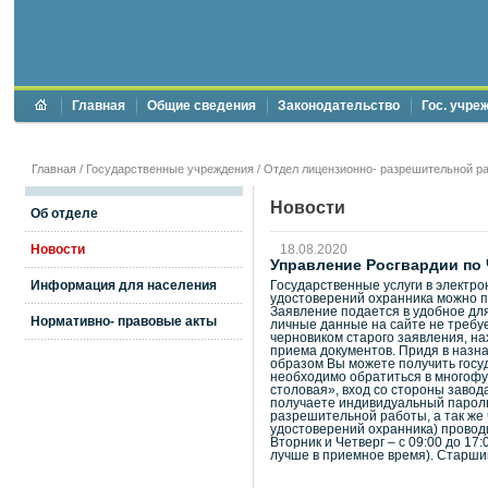
Главная
Общие сведения
Законодательство
Гос. учре
Главная
/
Государственные учреждения
/
Отдел лицензионно- разрешительной ра
Новости
Об отделе
Новости
18.08.2020
Управление Росгвардии по
Информация для населения
Государственные услуги в электро
удостоверений охранника можно по
Заявление подается в удобное для
Нормативно- правовые акты
личные данные на сайте не требу
черновиком старого заявления, н
приема документов. Придя в назн
образом Вы можете получить госуд
необходимо обратиться в многофун
столовая», вход со стороны заво
получаете индивидуальный пароль 
разрешительной работы, а так же
удостоверений охранника) проводи
Вторник и Четверг – с 09:00 до 17:0
лучше в приемное время). Старши