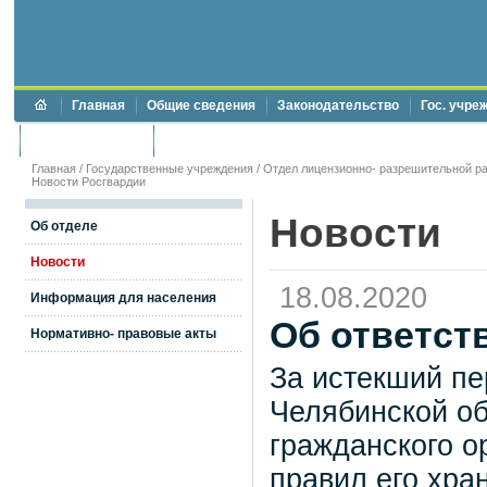
Главная
Общие сведения
Законодательство
Гос. учре
Торги и аукционы
Противодействие коррупции
Главная
/
Государственные учреждения
/
Отдел лицензионно- разрешительной ра
Новости Росгвардии
Новости
Об отделе
Новости
18.08.2020
Информация для населения
Об ответст
Нормативно- правовые акты
За истекший пе
Челябинской об
гражданского о
правил его хра