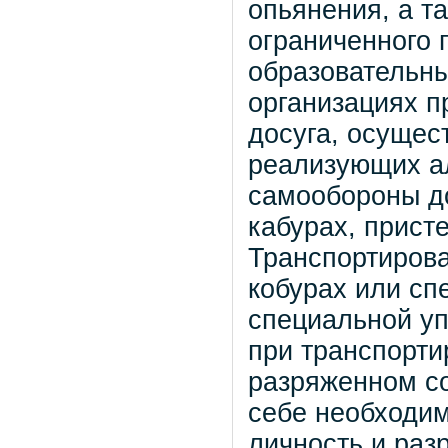
опьянения, а т
ограниченного 
образовательны
организациях п
досуга, осущес
реализующих а
самообороны д
кабурах, прист
Транспортирова
кобурах или сп
специальной уп
при транспорти
разряженном со
себе необходим
личность и раз